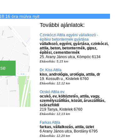
18:16 óra múlva nyit
További ajánlatok:
Czinkóczi Attila egyéni vállalkozó -
építési betontermék gyártása
vállalkozó, egyéni, gyártása, czinkóczi,
attila, beton, betontermék, gipsz,
építési, cementtermék
25. Arany János utca, Kömpöc 6134
Eltávolítás: 5,15 km
ése
Dr. Kiss Attila
kiss, andrológia, urológia, attila, dr
19. Kossuth u., Kistelek 6760
Eltávolítás: 12,12 km
Ocskó Attila ev.
ocskó, ev, költöztetés, attila, vagy,
személyszállítás, közúti, áruszállítás,
szárazföldi
219 Tanya, Kistelek 6760
Eltávolítás: 12,13 km
Farkas Attila
farkas, vállalkozás, attila, üzlet
6 Arany János utca, Bordány 6795
Eltávolítás: 12,20 km