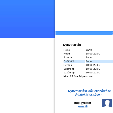
Nyitvatartás
Hétfő
Zárva
Kedd
18:00-22:00
Szerda
Zárva
Csütörtök
Zárva
Péntek
18:00-22:00
Szombat
18:00-22:00
Vasárnap
16:00-20:00
Most 23 óra 44 perc van
Nyitvatartási idők ellenőrzése
Adatok frissítése »
Bejegyezte:
annalili