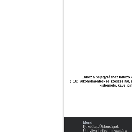
Ehhez a bejegyzéshez tartozó 
(+18), alkoholmentes- és szeszes ital, a
kistermelő, kávé, pi
Menü
Kezdőlap/Újdonságok
Új nyitva tartás hozzáadása