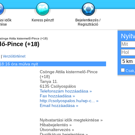
ási idők
Keress pénzt!
Bejelentkezés /
zése
Regisztráció
Nyit
önge Attila kistermelő-Pince (+18)
lő-Pince (+18)
|
Verziótörténet
18:16 óra múlva nyit
Csak,
Csönge Attila kistermelő-Pince
(+18)
Tanya 11.
6135
Csólyospálos
Telefonszám hozzáadása »
Fax hozzáadása »
http://csolyospalos.hu/wp-c... »
Email hozzáadása »
Nyitvatartási idők megtekintése »
Hibabejelentés »
Útvonaltervezés »
Duplikátum bejelentése »