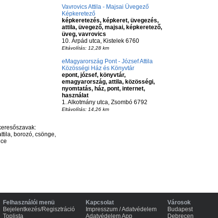
Vavrovics Attila - Majsai Üvegező
Képkeretező
képkeretezés, képkeret, üvegezés,
attila, üvegező, majsai, képkeretező,
üveg, vavrovics
10. Árpád utca, Kistelek 6760
Eltávolítás: 12,28 km
eMagyarország Pont - József Attila
Közösségi Ház és Könyvtár
epont, józsef, könyvtár,
emagyarország, attila, közösségi,
nyomtatás, ház, pont, internet,
használat
1. Alkotmány utca, Zsombó 6792
Eltávolítás: 14,26 km
keresőszavak:
ttila, borozó, csönge,
nce
Felhasználói menü
Kapcsolat
Városok
Bejelentkezés/Regisztráció
Impresszum / Adatvédelem
Budapest
Toplista
Adatvédelem App
Debrecen