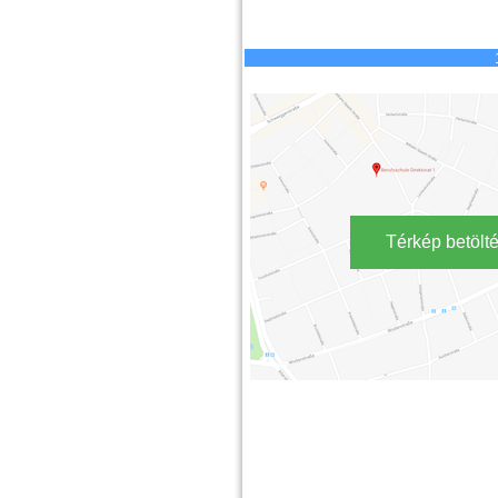
Térkép betölt