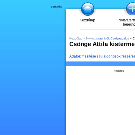
Hirdetés
Kezdőlap
Nyitvatart
bejegy
Kezdőlap
»
Nyitvatartási idők:Csólyospálos
» Cs
Csönge Attila kisterme
Adatok frissítése (Tulajdonosok részére)
Hirdetés