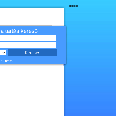
Hirdetés
va tartás kereső
 ha nyitva