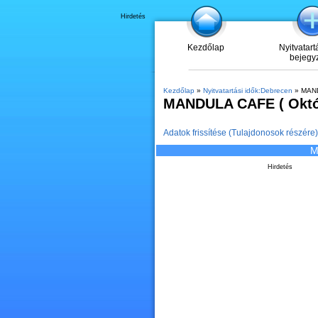
Hirdetés
Kezdőlap
Nyitvatart
bejegy
Kezdőlap
»
Nyitvatartási idők:Debrecen
» MANDU
MANDULA CAFE ( Október
Adatok frissítése (Tulajdonosok részére)
M
Hirdetés