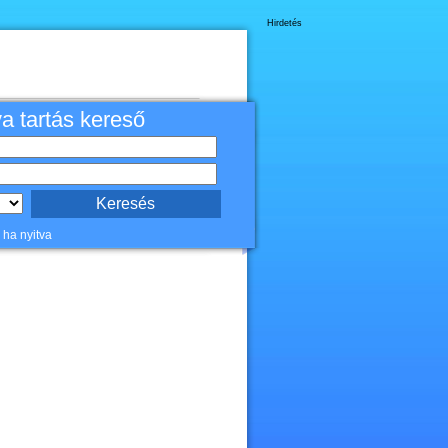
Hirdetés
va tartás kereső
 ha nyitva