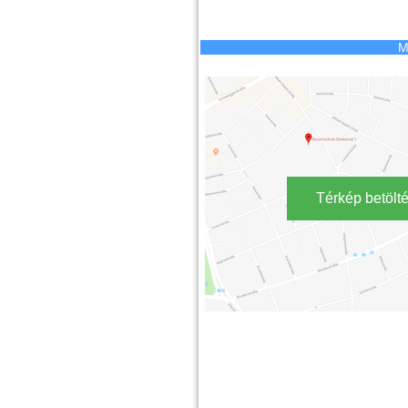
M
Térkép betölt