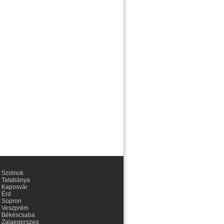
Szolnok
Tatabánya
Kaposvár
Érd
Sopron
Veszprém
Békéscsaba
Zalaegerszeg