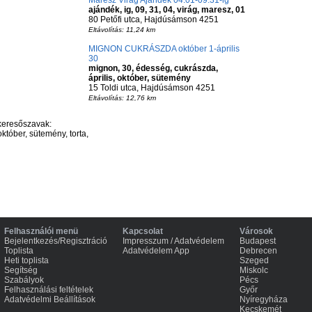
Maresz Virág Ajándék 04.01-09.31-ig
ajándék, ig, 09, 31, 04, virág, maresz, 01
80 Petőfi utca, Hajdúsámson 4251
Eltávolítás: 11,24 km
MIGNON CUKRÁSZDA október 1-április
30
mignon, 30, édesség, cukrászda,
április, október, sütemény
15 Toldi utca, Hajdúsámson 4251
Eltávolítás: 12,76 km
keresőszavak:
któber, sütemény, torta,
Felhasználói menü
Kapcsolat
Városok
Bejelentkezés/Regisztráció
Impresszum / Adatvédelem
Budapest
Toplista
Adatvédelem App
Debrecen
Heti toplista
Szeged
Segítség
Miskolc
Szabályok
Pécs
Felhasználási feltételek
Győr
Adatvédelmi Beállítások
Nyíregyháza
Kecskemét