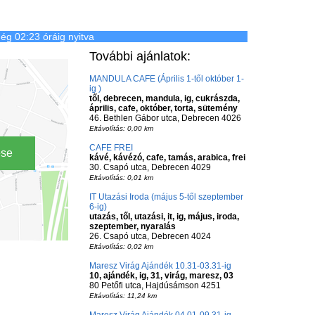
ég 02:23 óráig nyitva
További ajánlatok:
MANDULA CAFE (Április 1-től október 1-
ig )
től, debrecen, mandula, ig, cukrászda,
április, cafe, október, torta, sütemény
46. Bethlen Gábor utca, Debrecen 4026
Eltávolítás: 0,00 km
CAFE FREI
ése
kávé, kávézó, cafe, tamás, arabica, frei
30. Csapó utca, Debrecen 4029
Eltávolítás: 0,01 km
IT Utazási Iroda (május 5-től szeptember
6-ig)
utazás, től, utazási, it, ig, május, iroda,
szeptember, nyaralás
26. Csapó utca, Debrecen 4024
Eltávolítás: 0,02 km
Maresz Virág Ajándék 10.31-03.31-ig
10, ajándék, ig, 31, virág, maresz, 03
80 Petőfi utca, Hajdúsámson 4251
Eltávolítás: 11,24 km