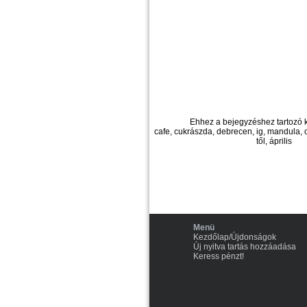
Ehhez a bejegyzéshez tartozó 
cafe, cukrászda, debrecen, ig, mandula, o
től, április
Menü
Kezdőlap/Újdonságok
Új nyitva tartás hozzáadása
Keress pénzt!