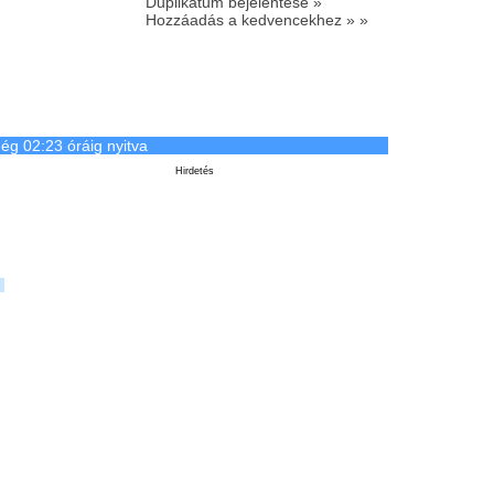
Duplikátum bejelentése »
Hozzáadás a kedvencekhez » »
ég 02:23 óráig nyitva
Hirdetés