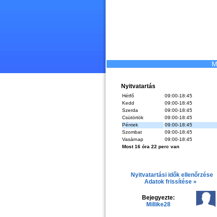
M
Nyitvatartás
Hétfő
09:00-18:45
Kedd
09:00-18:45
Szerda
09:00-18:45
Csütörtök
09:00-18:45
Péntek
09:00-18:45
Szombat
09:00-18:45
Vasárnap
09:00-18:45
Most 16 óra 22 perc van
Nyitvatartási idők ellenőrzése
Adatok frissítése »
Bejegyezte:
Millike28