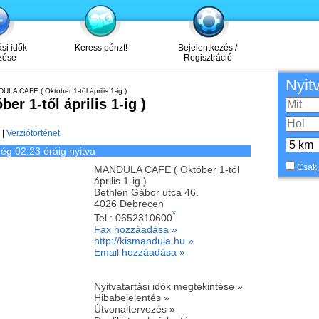
ási idők
Keress pénzt!
Bejelentkezés /
zése
Regisztráció
Nyit
LA CAFE ( Október 1-től április 1-ig )
 1-től április 1-ig )
|
Verziótörténet
ég 02:23 óráig nyitva
Csak,
MANDULA CAFE ( Október 1-től
április 1-ig )
Bethlen Gábor utca 46.
4026
Debrecen
*
Tel.:
0652310600
Fax hozzáadása »
http://kismandula.hu »
Email hozzáadása »
Nyitvatartási idők megtekintése »
Hibabejelentés »
Útvonaltervezés »