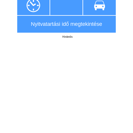
Nyitvatartási idő megtekintése
Hirdetés