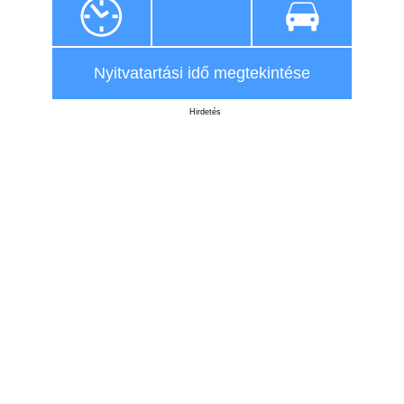
Nyitvatartási idő megtekintése
Hirdetés