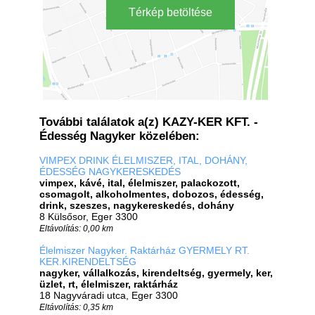
Térkép betöltése
További találatok a(z) KAZY-KER KFT. -
Édesség Nagyker közelében:
VIMPEX DRINK ÉLELMISZER, ITAL, DOHÁNY,
ÉDESSÉG NAGYKERESKEDÉS
vimpex, kávé, ital, élelmiszer, palackozott,
csomagolt, alkoholmentes, dobozos, édesség,
drink, szeszes, nagykereskedés, dohány
8 Külsősor, Eger 3300
Eltávolítás: 0,00 km
Élelmiszer Nagyker. Raktárház GYERMELY RT.
KER.KIRENDELTSÉG
nagyker, vállalkozás, kirendeltség, gyermely, ker,
üzlet, rt, élelmiszer, raktárház
18 Nagyváradi utca, Eger 3300
Eltávolítás: 0,35 km