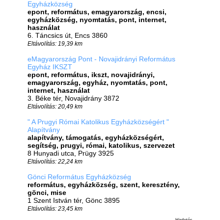
Egyházközség
epont, református, emagyarország, encsi,
egyházközség, nyomtatás, pont, internet,
használat
6. Táncsics út, Encs 3860
Eltávolítás: 19,39 km
eMagyarország Pont - Novajidrányi Református
Egyház IKSZT
epont, református, ikszt, novajidrányi,
emagyarország, egyház, nyomtatás, pont,
internet, használat
3. Béke tér, Novajidrány 3872
Eltávolítás: 20,49 km
" A Prugyi Római Katolikus Egyházközségért "
Alapítvány
alapítvány, támogatás, egyházközségért,
segítség, prugyi, római, katolikus, szervezet
8 Hunyadi utca, Prügy 3925
Eltávolítás: 22,24 km
Gönci Református Egyházközség
református, egyházközség, szent, keresztény,
gönci, mise
1 Szent István tér, Gönc 3895
Eltávolítás: 23,45 km