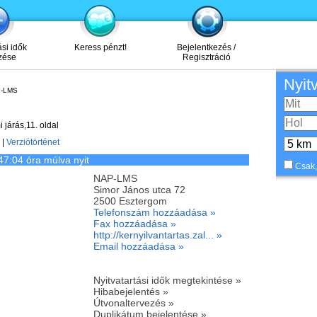
ási idők
Keress pénzt!
Bejelentkezés /
zése
Regisztráció
Nyit
-LMS
árás,11. oldal
|
Verziótörténet
47:04 óra múlva nyit
Csak,
NAP-LMS
Simor János utca 72
2500
Esztergom
Telefonszám hozzáadása »
Fax hozzáadása »
http://kernyilvantartas.zal... »
Email hozzáadása »
Nyitvatartási idők megtekintése »
Hibabejelentés »
Útvonaltervezés »
Duplikátum bejelentése »