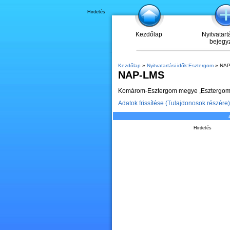
Hirdetés
Kezdőlap
Nyitvatart
bejegy
Kezdőlap
»
Nyitvatartási idők:Esztergom
» NAP
NAP-LMS
Komárom-Esztergom megye ,Esztergomi j
Adatok frissítése (Tulajdonosok részére)
Hirdetés