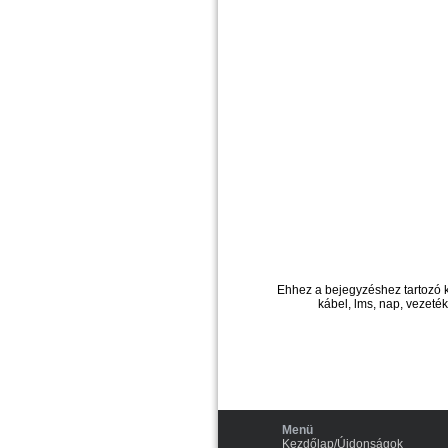
Ehhez a bejegyzéshez tartozó 
kábel, lms, nap, vezeté
Menü
Kezdőlap/Újdonságok