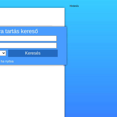
Hirdetés
va tartás kereső
 ha nyitva