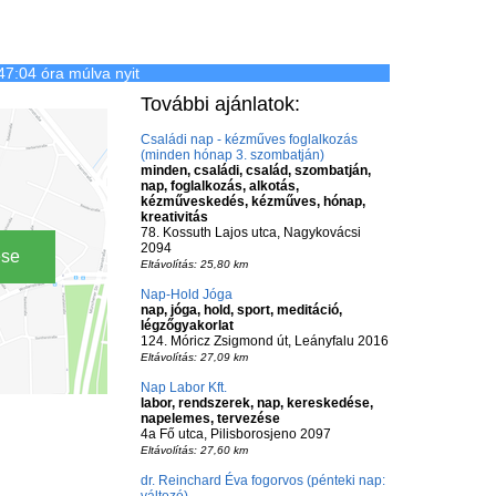
47:04 óra múlva nyit
További ajánlatok:
Családi nap - kézműves foglalkozás
(minden hónap 3. szombatján)
minden, családi, család, szombatján,
nap, foglalkozás, alkotás,
kézműveskedés, kézműves, hónap,
kreativitás
78. Kossuth Lajos utca, Nagykovácsi
2094
ése
Eltávolítás: 25,80 km
Nap-Hold Jóga
nap, jóga, hold, sport, meditáció,
légzőgyakorlat
124. Móricz Zsigmond út, Leányfalu 2016
Eltávolítás: 27,09 km
Nap Labor Kft.
labor, rendszerek, nap, kereskedése,
napelemes, tervezése
4a Fő utca, Pilisborosjeno 2097
Eltávolítás: 27,60 km
dr. Reinchard Éva fogorvos (pénteki nap: