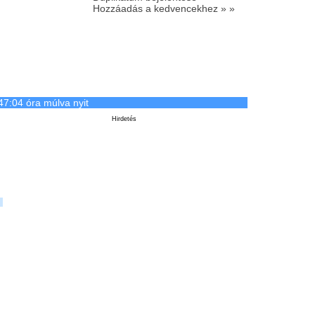
Hozzáadás a kedvencekhez » »
47:04 óra múlva nyit
Hirdetés