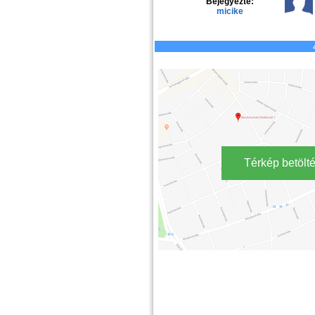
Bejegyezte:
micike
Térkép betölt