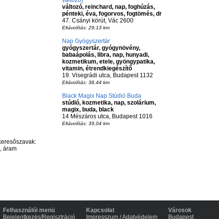
változó)
változó, reinchard, nap, foghúzás,
pénteki, éva, fogorvos, fogtömés, dr
47. Csányi körút, Vác 2600
Eltávolítás: 29,13 km
Nap Gyógyszertár
gyógyszertár, gyógynövény,
babaápolás, libra, nap, hunyadi,
kozmetikum, etele, gyöngypatika,
vitamin, étrendkiegészítő
19. Visegrádi utca, Budapest 1132
Eltávolítás: 38,44 km
Black Magix Nap Stúdió Buda
stúdió, kozmetika, nap, szolárium,
magix, buda, black
14 Mészáros utca, Budapest 1016
Eltávolítás: 39,04 km
keresőszavak:
k, áram
Felhasználói menü
Kapcsolat
Városok
Bejelentkezés/Regisztráció
Impresszum / Adatvédelem
Budapest