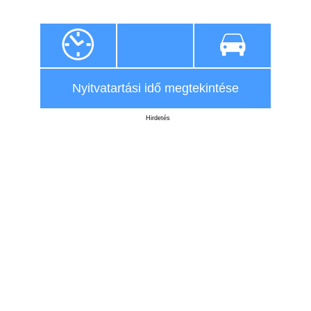
Nyitvatartási idő megtekintése
Hirdetés