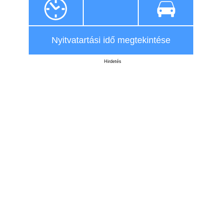
Nyitvatartási idő megtekintése
Hirdetés