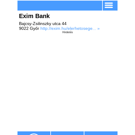
Exim Bank
Bajcsy-Zsilinszky utca 44
9022 Győr
http://exim.hu/elerhetosege... »
Hirdetés