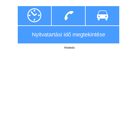
Nyitvatartási idő megtekintése
Hirdetés