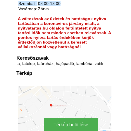
Szombat:
08:00-13:00
Vasárnap:
Zárva
A változások az üzletek és hatóságok nyitva
tartásában a koronavirus járvány miatt, a
nyitvatartas.hu oldalon feltüntetett nyitva
tartási idők nem minden esetben relevánsak. A
pontos nyitva tartás érdekében kérjük
érdeklődjön közvetlenül a keresett
vállalkozásnál vagy hatóságnál.
Keresőszavak
fa, fatelep, faáruház, hajópadló, lambéria, zatik
Térkép
Térkép betöltése