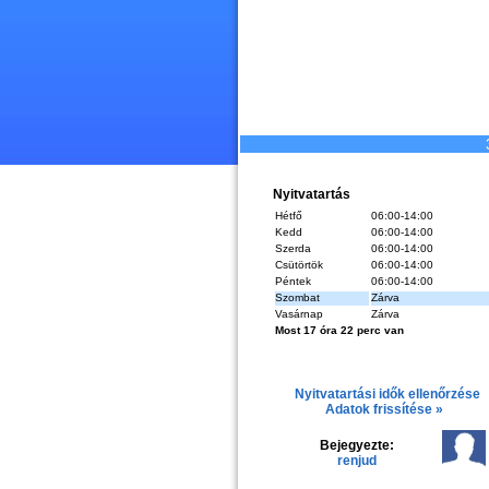
Nyitvatartás
Hétfő
06:00-14:00
Kedd
06:00-14:00
Szerda
06:00-14:00
Csütörtök
06:00-14:00
Péntek
06:00-14:00
Szombat
Zárva
Vasárnap
Zárva
Most 17 óra 22 perc van
Nyitvatartási idők ellenőrzése
Adatok frissítése »
Bejegyezte:
renjud