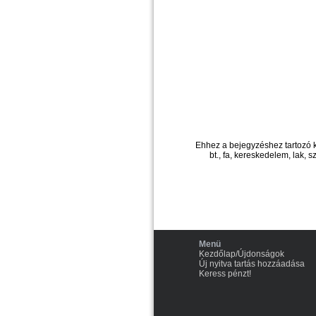
Ehhez a bejegyzéshez tartozó 
bt., fa, kereskedelem, lak, s
Menü
Kezdőlap/Újdonságok
Új nyitva tartás hozzáadása
Keress pénzt!