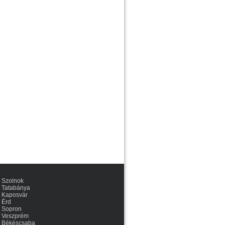
Szolnok
Tatabánya
Kaposvár
Érd
Sopron
Veszprém
Békéscsaba