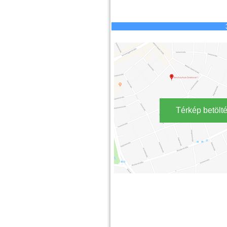
Térkép betölt