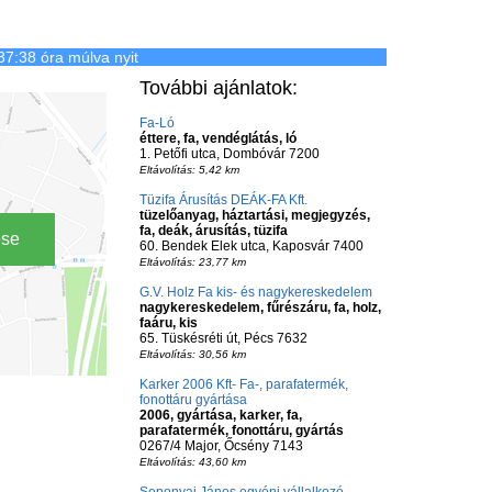
37:38 óra múlva nyit
További ajánlatok:
Fa-Ló
éttere, fa, vendéglátás, ló
1. Petőfi utca, Dombóvár 7200
Eltávolítás: 5,42 km
Tüzifa Árusítás DEÁK-FA Kft.
tüzelőanyag, háztartási, megjegyzés,
fa, deák, árusítás, tüzifa
ése
60. Bendek Elek utca, Kaposvár 7400
Eltávolítás: 23,77 km
G.V. Holz Fa kis- és nagykereskedelem
nagykereskedelem, fűrészáru, fa, holz,
faáru, kis
65. Tüskésréti út, Pécs 7632
Eltávolítás: 30,56 km
Karker 2006 Kft- Fa-, parafatermék,
fonottáru gyártása
2006, gyártása, karker, fa,
parafatermék, fonottáru, gyártás
0267/4 Major, Őcsény 7143
Eltávolítás: 43,60 km