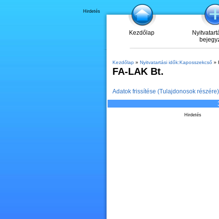
Hirdetés
Kezdőlap
Nyitvatart
bejegy
Kezdőlap
»
Nyitvatartási idők:Kaposszekcső
» 
FA-LAK Bt.
Adatok frissítése (Tulajdonosok részére)
Hirdetés