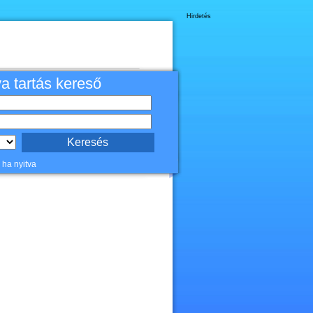
Hirdetés
va tartás kereső
 ha nyitva