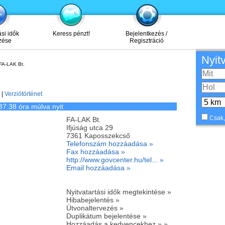
ási idők
Keress pénzt!
Bejelentkezés /
zése
Regisztráció
Nyit
FA-LAK Bt.
|
Verziótörténet
37:38 óra múlva nyit
Csak,
FA-LAK Bt.
Ifjúság utca 29
7361
Kaposszekcső
Telefonszám hozzáadása »
Fax hozzáadása »
http://www.govcenter.hu/tel... »
Email hozzáadása »
Nyitvatartási idők megtekintése »
Hibabejelentés »
Útvonaltervezés »
Duplikátum bejelentése »
Hozzáadás a kedvencekhez » »