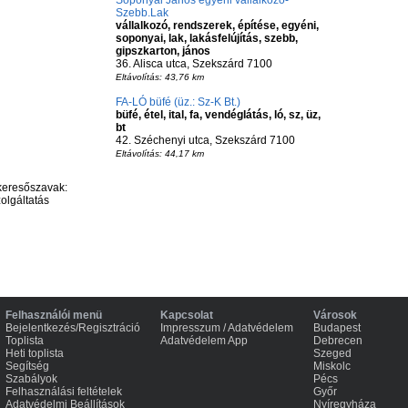
Soponyai János egyéni vállalkozó-
Szebb.Lak
vállalkozó, rendszerek, építése, egyéni,
soponyai, lak, lakásfelújítás, szebb,
gipszkarton, jános
36. Alisca utca, Szekszárd 7100
Eltávolítás: 43,76 km
FA-LÓ büfé (üz.: Sz-K Bt.)
büfé, étel, ital, fa, vendéglátás, ló, sz, üz,
bt
42. Széchenyi utca, Szekszárd 7100
Eltávolítás: 44,17 km
keresőszavak:
zolgáltatás
Felhasználói menü
Kapcsolat
Városok
Bejelentkezés/Regisztráció
Impresszum / Adatvédelem
Budapest
Toplista
Adatvédelem App
Debrecen
Heti toplista
Szeged
Segítség
Miskolc
Szabályok
Pécs
Felhasználási feltételek
Győr
Adatvédelmi Beállítások
Nyíregyháza