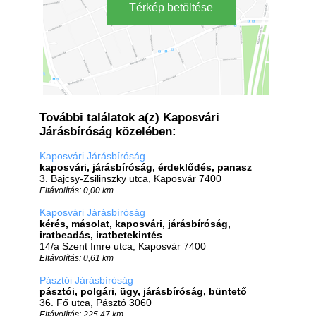
Térkép betöltése
További találatok a(z) Kaposvári
Járásbíróság közelében:
Kaposvári Járásbíróság
kaposvári, járásbíróság, érdeklődés, panasz
3. Bajcsy-Zsilinszky utca, Kaposvár 7400
Eltávolítás: 0,00 km
Kaposvári Járásbíróság
kérés, másolat, kaposvári, járásbíróság,
iratbeadás, iratbetekintés
14/a Szent Imre utca, Kaposvár 7400
Eltávolítás: 0,61 km
Pásztói Járásbíróság
pásztói, polgári, ügy, járásbíróság, büntető
36. Fő utca, Pásztó 3060
Eltávolítás: 225,47 km