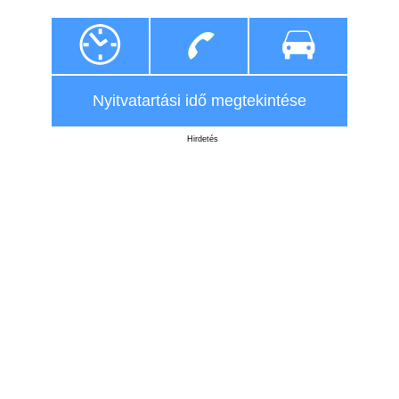
Nyitvatartási idő megtekintése
Hirdetés