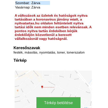
Szombat:
Zárva
Vasárnap:
Zárva
A változások az üzletek és hatóságok nyitva
tartásában a koronavirus járvány miatt, a
nyitvatartas.hu oldalon feltüntetett nyitva
tartási idők nem minden esetben relevánsak. A
pontos nyitva tartás érdekében kérjük
érdeklődjön közvetlenül a keresett
vállalkozásnál vagy hatóságnál.
Keresőszavak
festék, másolás, nyomtatás, toner, tonerszalon
Térkép
Térkép betöltése