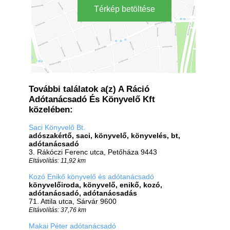
Térkép betöltése
További találatok a(z) A Ráció
Adótanácsadó És Könyvelő Kft
közelében:
Saci Könyvelő Bt.
adószakértő, saci, könyvelő, könyvelés, bt,
adótanácsadó
3. Rákóczi Ferenc utca, Petőháza 9443
Eltávolítás: 11,92 km
Kozó Enikő könyvelő és adótanácsadó
könyvelőiroda, könyvelő, enikő, kozó,
adótanácsadó, adótanácsadás
71. Attila utca, Sárvár 9600
Eltávolítás: 37,76 km
Makai Péter adótanácsadó