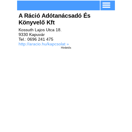
A Ráció Adótanácsadó És
Könyvelő Kft
Kossuth Lajos Utca 18.
9330 Kapuvár
Tel.: 0696 241 475
http://aracio.hu/kapcsolat »
Hirdetés