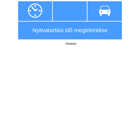
Nyitvatartási idő megtekintése
Hirdetés