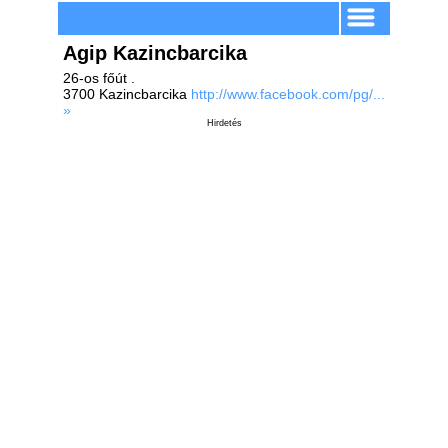
Agip Kazincbarcika
26-os főút .
3700 Kazincbarcika
http://www.facebook.com/pg/...
»
Hirdetés