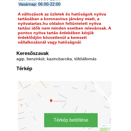
Vasárnap:
06:00-22:00
A változások az üzletek és hatóságok nyitva
tartásában a koronavirus járvány miatt, a
nyitvatartas.hu oldalon feltüntetett nyitva
tartási idők nem minden esetben relevánsak. A
pontos nyitva tartás érdekében kérjük
érdeklődjön közvetlenül a keresett
vállalkozásnál vagy hatóságnál.
Keresőszavak
agip, benzinkút, kazincbarcika, töltőállomás
Térkép
Térkép betöltése