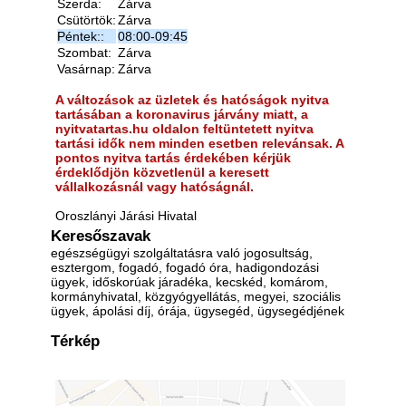
Szerda:
Zárva
Csütörtök:
Zárva
Péntek::
08:00-09:45
Szombat:
Zárva
Vasárnap:
Zárva
A változások az üzletek és hatóságok nyitva
tartásában a koronavirus járvány miatt, a
nyitvatartas.hu oldalon feltüntetett nyitva
tartási idők nem minden esetben relevánsak. A
pontos nyitva tartás érdekében kérjük
érdeklődjön közvetlenül a keresett
vállalkozásnál vagy hatóságnál.
Oroszlányi Járási Hivatal
Keresőszavak
egészségügyi szolgáltatásra való jogosultság,
esztergom, fogadó, fogadó óra, hadigondozási
ügyek, időskorúak járadéka, kecskéd, komárom,
kormányhivatal, közgyógyellátás, megyei, szociális
ügyek, ápolási díj, órája, ügysegéd, ügysegédjének
Térkép