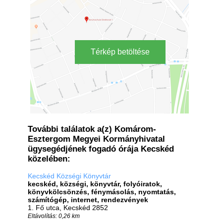
Térkép betöltése
További találatok a(z) Komárom-
Esztergom Megyei Kormányhivatal
ügysegédjének fogadó órája Kecskéd
közelében:
Kecskéd Községi Könyvtár
kecskéd, községi, könyvtár, folyóiratok,
könyvkölcsönzés, fénymásolás, nyomtatás,
számítógép, internet, rendezvények
1. Fő utca, Kecskéd 2852
Eltávolítás: 0,26 km