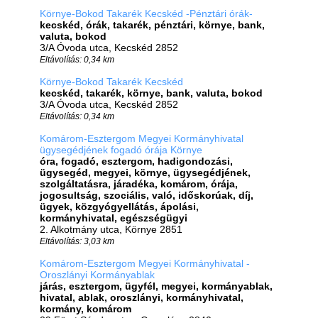
Környe-Bokod Takarék Kecskéd -Pénztári órák-
kecskéd, órák, takarék, pénztári, környe, bank,
valuta, bokod
3/A Óvoda utca, Kecskéd 2852
Eltávolítás: 0,34 km
Környe-Bokod Takarék Kecskéd
kecskéd, takarék, környe, bank, valuta, bokod
3/A Óvoda utca, Kecskéd 2852
Eltávolítás: 0,34 km
Komárom-Esztergom Megyei Kormányhivatal
ügysegédjének fogadó órája Környe
óra, fogadó, esztergom, hadigondozási,
ügysegéd, megyei, környe, ügysegédjének,
szolgáltatásra, járadéka, komárom, órája,
jogosultság, szociális, való, időskorúak, díj,
ügyek, közgyógyellátás, ápolási,
kormányhivatal, egészségügyi
2. Alkotmány utca, Környe 2851
Eltávolítás: 3,03 km
Komárom-Esztergom Megyei Kormányhivatal -
Oroszlányi Kormányablak
járás, esztergom, ügyfél, megyei, kormányablak,
hivatal, ablak, oroszlányi, kormányhivatal,
kormány, komárom