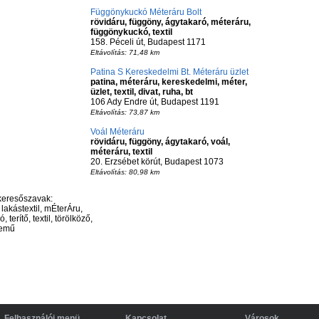
Függönykuckó Méteráru Bolt
rövidáru, függöny, ágytakaró, méteráru,
függönykuckó, textil
158. Péceli út, Budapest 1171
Eltávolítás: 71,48 km
Patina S Kereskedelmi Bt. Méteráru üzlet
patina, méteráru, kereskedelmi, méter,
üzlet, textil, divat, ruha, bt
106 Ady Endre út, Budapest 1191
Eltávolítás: 73,87 km
Voál Méteráru
rövidáru, függöny, ágytakaró, voál,
méteráru, textil
20. Erzsébet körút, Budapest 1073
Eltávolítás: 80,98 km
keresőszavak:
 lakástextil, mÉterÁru,
terítő, textil, törölköző,
nemű
Felhasználói menü
Kapcsolat
Városok