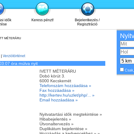
ási idők
Keress pénzt!
Bejelentkezés /
zése
Regisztráció
Nyit
ETT MÉTERÁRU
|
Verziótörténet
03:07 óra múlva nyit
Csak,
IVETT MÉTERÁRU
Dobó körút 3.
6000
Kecskemét
Telefonszám hozzáadása »
Fax hozzáadása »
http://kertev.hu/uzlet/php/... »
Email hozzáadása »
Nyitvatartási idők megtekintése »
Hibabejelentés »
Útvonaltervezés »
Duplikátum bejelentése »
Hozzáadás a kedvencekhez » »