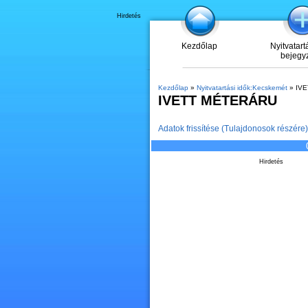
Hirdetés
Kezdőlap
Nyitvatart
bejegy
Kezdőlap
»
Nyitvatartási idők:Kecskemét
» IV
IVETT MÉTERÁRU
Adatok frissítése (Tulajdonosok részére)
Hirdetés