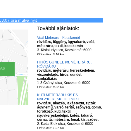
03:07 óra múlva nyit
További ajánlatok:
Voál Méteráru - Kecskemét
rövidáru, függöny, ágytakaró, voál,
méteráru, textil, kecskemét
3. Kisfaludy utca, Kecskemét 6000
Eltávolítás: 0,18 km
HIRÖS GUNDEL Kft. MÉTERÁRU,
RÖVIDÁRU
ése
rövidáru, méteráru, kereskedelem,
viszonteladó, hirös, gundel,
szolgáltatás
1-3 Csányi utca, Kecskemét 6000
Eltávolítás: 0,32 km
KUTI MÉTERÁRU KIS ÉS
NAGYKERESKEDELMI KFT.
rövidáru, hímzés, lakástextil, zipzár,
ágynemű, varró, terítő, szőnyeg, gomb,
törölköző, kuti, textil,
nagykereskedelmi, kötés, takaró,
cérna, tű, méteráru, fonal, kis, szövet
2. Kada Elek utca, Kecskemét 6000
Eltávolítás: 1,07 km