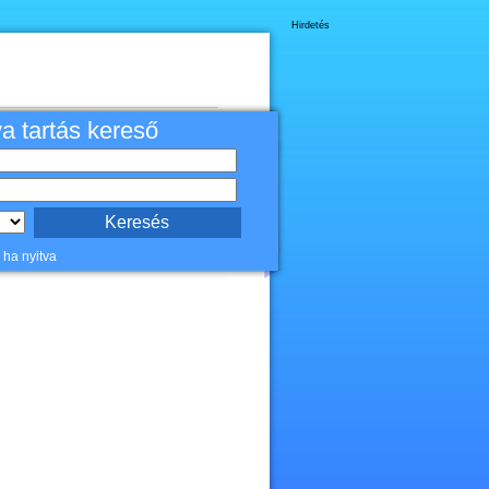
Hirdetés
va tartás kereső
 ha nyitva