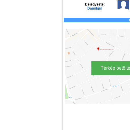
Bejegyezte:
Damilgirl
Térkép betölt