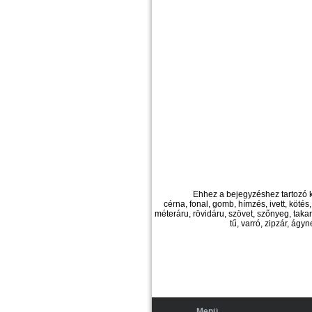
Ehhez a bejegyzéshez tartozó 
cérna, fonal, gomb, hímzés, ivett, kötés,
méteráru, rövidáru, szövet, szőnyeg, takaró, 
tű, varró, zipzár, ágy
Menü