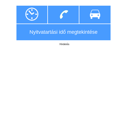
Nyitvatartási idő megtekintése
Hirdetés