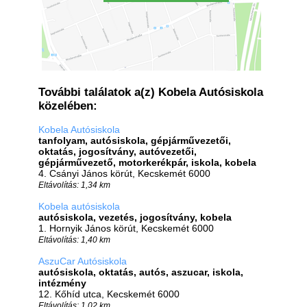
További találatok a(z) Kobela Autósiskola
közelében:
Kobela Autósiskola
tanfolyam, autósiskola, gépjárművezetői,
oktatás, jogosítvány, autóvezetői,
gépjárművezető, motorkerékpár, iskola, kobela
4. Csányi János körút, Kecskemét 6000
Eltávolítás: 1,34 km
Kobela autósiskola
autósiskola, vezetés, jogosítvány, kobela
1. Hornyik János körút, Kecskemét 6000
Eltávolítás: 1,40 km
AszuCar Autósiskola
autósiskola, oktatás, autós, aszucar, iskola,
intézmény
12. Kőhíd utca, Kecskemét 6000
Eltávolítás: 1,02 km