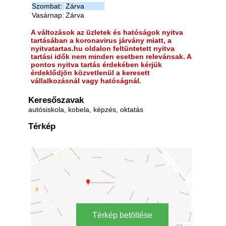
Szombat:
Zárva
Vasárnap:
Zárva
A változások az üzletek és hatóságok nyitva
tartásában a koronavirus járvány miatt, a
nyitvatartas.hu oldalon feltüntetett nyitva
tartási idők nem minden esetben relevánsak. A
pontos nyitva tartás érdekében kérjük
érdeklődjön közvetlenül a keresett
vállalkozásnál vagy hatóságnál.
Keresőszavak
autósiskola, kobela, képzés, oktatás
Térkép
Térkép betöltése