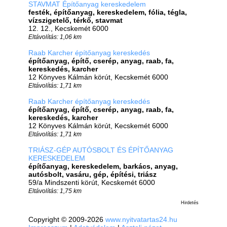
STAVMAT Építőanyag kereskedelem
festék, építőanyag, kereskedelem, fólia, tégla,
vízszigetelő, térkő, stavmat
12. 12., Kecskemét 6000
Eltávolítás: 1,06 km
Raab Karcher építőanyag kereskedés
építőanyag, építő, cserép, anyag, raab, fa,
kereskedés, karcher
12 Könyves Kálmán körút, Kecskemét 6000
Eltávolítás: 1,71 km
Raab Karcher építőanyag kereskedés
építőanyag, építő, cserép, anyag, raab, fa,
kereskedés, karcher
12 Könyves Kálmán körút, Kecskemét 6000
Eltávolítás: 1,71 km
TRIÁSZ-GÉP AUTÓSBOLT ÉS ÉPÍTŐANYAG
KERESKEDELEM
építőanyag, kereskedelem, barkács, anyag,
autósbolt, vasáru, gép, építési, triász
59/a Mindszenti körút, Kecskemét 6000
Eltávolítás: 1,75 km
Hirdetés
Copyright © 2009-2026
www.nyitvatartas24.hu