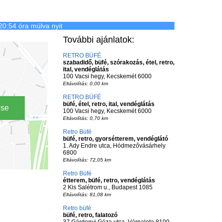
20:54 óra múlva nyit
További ajánlatok:
RETRO BÜFÉ
szabadidő, büfé, szórakozás, étel, retro,
ital, vendéglátás
100 Vacsi hegy, Kecskemét 6000
Eltávolítás: 0,00 km
RETRO BÜFÉ
büfé, étel, retro, ital, vendéglátás
ése
100 Vacsi hegy, Kecskemét 6000
Eltávolítás: 0,70 km
Retro Büfé
büfé, retro, gyorsétterem, vendéglátó
1. Ady Endre utca, Hódmezővásárhely
6800
Eltávolítás: 72,05 km
Retro Büfé
étterem, büfé, retro, vendéglátás
2 Kis Salétrom u., Budapest 1085
Eltávolítás: 81,08 km
Retro büfé
büfé, retro, falatozó