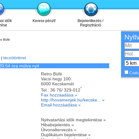
ási idők
Keress pénzt!
Bejelentkezés /
zése
Regisztráció
Nyit
ro Büfé
|
Verziótörténet
20:54 óra múlva nyit
Csak,
Retro Büfé
Vacsi hegy 100.
6000
Kecskemét
*
Tel.:
36 76/ 329-012
Fax hozzáadása »
http://hovamenjek.hu/kecske... »
Email hozzáadása »
Nyitvatartási idők megtekintése »
Hibabejelentés »
Útvonaltervezés »
Duplikátum bejelentése »