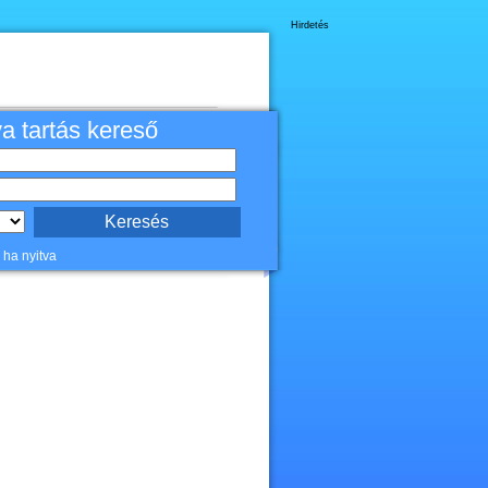
Hirdetés
va tartás kereső
 ha nyitva