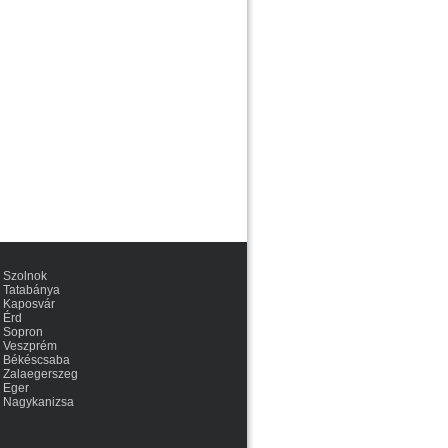
Szolnok
Tatabánya
Kaposvár
Érd
Sopron
Veszprém
Békéscsaba
Zalaegerszeg
Eger
Nagykanizsa