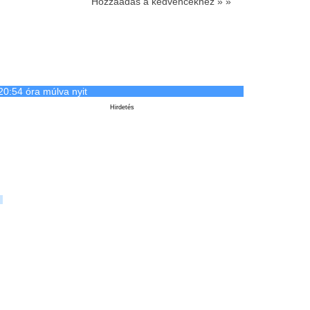
Hozzáadás a kedvencekhez » »
20:54 óra múlva nyit
Hirdetés