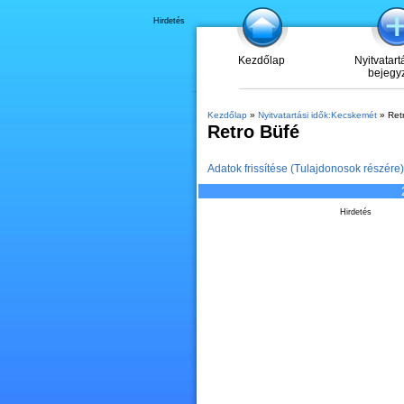
Hirdetés
Kezdőlap
Nyitvatart
bejegy
Kezdőlap
»
Nyitvatartási idők:Kecskemét
» Ret
Retro Büfé
Adatok frissítése (Tulajdonosok részére)
Hirdetés