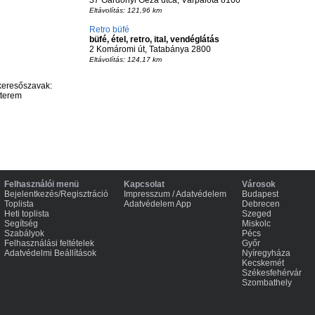
37 Gárdonyi Géza utca, Várpalota 8100
Eltávolítás: 121,96 km
Retro büfé
büfé, étel, retro, ital, vendéglátás
2 Komáromi út, Tatabánya 2800
Eltávolítás: 124,17 km
keresőszavak:
tterem
Felhasználói menü
Kapcsolat
Városok
Bejelentkezés/Regisztráció
Impresszum / Adatvédelem
Budapest
Toplista
Adatvédelem App
Debrecen
Heti toplista
Szeged
Segítség
Miskolc
Szabályok
Pécs
Felhasználási feltételek
Győr
Adatvédelmi Beállítások
Nyíregyháza
Kecskemét
Székesfehérvár
Szombathely