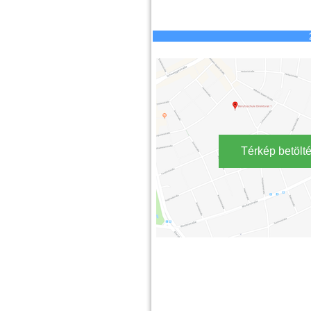
Térkép betölt