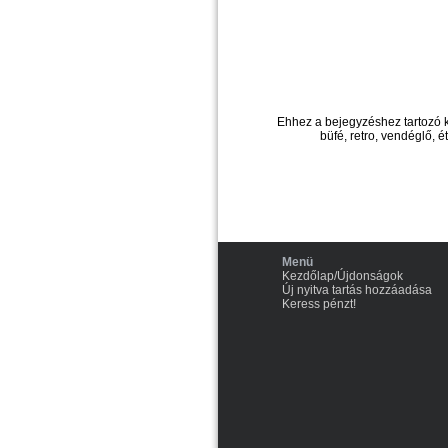
Ehhez a bejegyzéshez tartozó 
büfé, retro, vendéglő, é
Menü
Kezdőlap/Újdonságok
Új nyitva tartás hozzáadása
Keress pénzt!