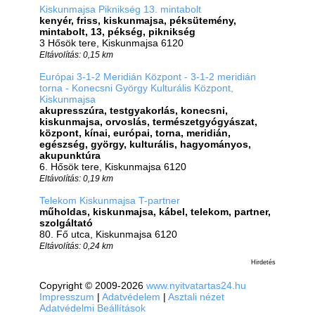
Kiskunmajsa Piknikség 13. mintabolt
kenyér, friss, kiskunmajsa, péksütemény,
mintabolt, 13, pékség, piknikség
3 Hősök tere, Kiskunmajsa 6120
Eltávolítás: 0,15 km
Európai 3-1-2 Meridián Központ - 3-1-2 meridián
torna - Konecsni György Kulturális Központ,
Kiskunmajsa
akupresszúra, testgyakorlás, konecsni,
kiskunmajsa, orvoslás, természetgyógyászat,
központ, kínai, európai, torna, meridián,
egészség, györgy, kulturális, hagyományos,
akupunktúra
6. Hősök tere, Kiskunmajsa 6120
Eltávolítás: 0,19 km
Telekom Kiskunmajsa T-partner
műholdas, kiskunmajsa, kábel, telekom, partner,
szolgáltató
80. Fő utca, Kiskunmajsa 6120
Eltávolítás: 0,24 km
Hirdetés
Copyright © 2009-2026
www.nyitvatartas24.hu
Impresszum
|
Adatvédelem
|
Asztali nézet
Adatvédelmi Beállítások