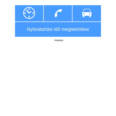
Nyitvatartási idő megtekintése
Hirdetés