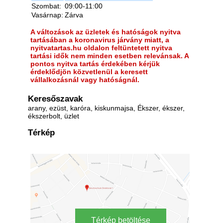
Szombat:
09:00-11:00
Vasárnap:
Zárva
A változások az üzletek és hatóságok nyitva
tartásában a koronavirus járvány miatt, a
nyitvatartas.hu oldalon feltüntetett nyitva
tartási idők nem minden esetben relevánsak. A
pontos nyitva tartás érdekében kérjük
érdeklődjön közvetlenül a keresett
vállalkozásnál vagy hatóságnál.
Keresőszavak
arany, ezüst, karóra, kiskunmajsa, Ékszer, ékszer,
ékszerbolt, üzlet
Térkép
Térkép betöltése