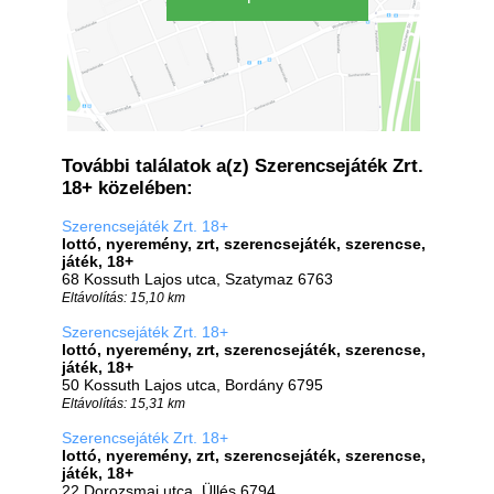
További találatok a(z) Szerencsejáték Zrt.
18+ közelében:
Szerencsejáték Zrt. 18+
lottó, nyeremény, zrt, szerencsejáték, szerencse,
játék, 18+
68 Kossuth Lajos utca, Szatymaz 6763
Eltávolítás: 15,10 km
Szerencsejáték Zrt. 18+
lottó, nyeremény, zrt, szerencsejáték, szerencse,
játék, 18+
50 Kossuth Lajos utca, Bordány 6795
Eltávolítás: 15,31 km
Szerencsejáték Zrt. 18+
lottó, nyeremény, zrt, szerencsejáték, szerencse,
játék, 18+
22 Dorozsmai utca, Üllés 6794