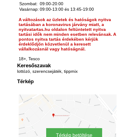
Szombat:
09:00-20:00
Vasárnap:
09:00-13:00 és 13:45-19:00
A változások az üzletek és hatóságok nyitva
tartásában a koronavirus járvány miatt, a
nyitvatartas.hu oldalon feltüntetett nyitva
tartási idők nem minden esetben relevánsak. A
pontos nyitva tartás érdekében kérjük
érdeklődjön közvetlenül a keresett
vállalkozásnál vagy hatóságnál.
18+, Tesco
Keresőszavak
lottózó, szerencsejáték, tippmix
Térkép
Térkép betöltése