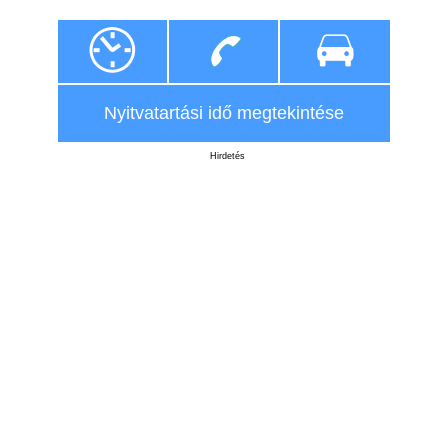
Nyitvatartási idő megtekintése
Hirdetés