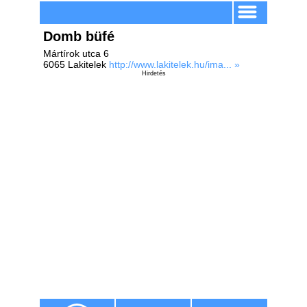
Domb büfé
Mártírok utca 6
6065 Lakitelek
http://www.lakitelek.hu/ima... »
Hirdetés