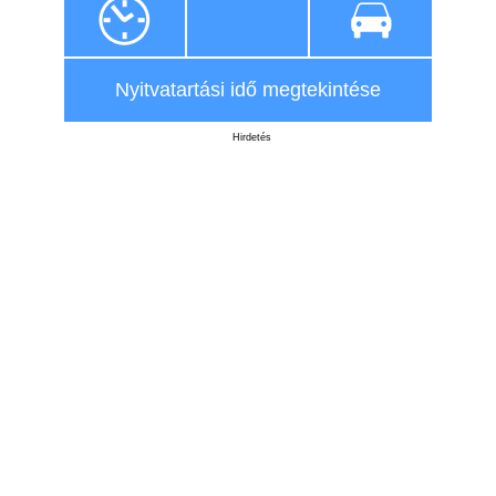
Nyitvatartási idő megtekintése
Hirdetés