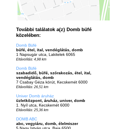
További találatok a(z) Domb büfé
közelében:
Domb Büfé
büfé, étel, ital, vendéglátás, domb
1 Napsugár utca, Lakitelek 6065
Eltávolítás: 4,98 km
Domb Büfé
szabadidő, büfé, szórakozás, étel, ital,
vendéglátás, domb
7 Csabay Géza körút, Kecskemét 6000
Eltávolítás: 26,51 km
Univer Domb áruház
üzletközpont, áruház, univer, domb
1. Nyíl utca, Kecskemét 6000
Eltávolítás: 25,36 km
DOMB ABC
abc, vegyiáru, domb, élelmiszer
5 Nagy István utca, Baja 6500