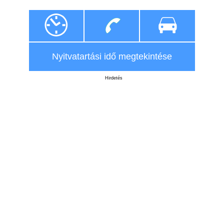
Nyitvatartási idő megtekintése
Hirdetés