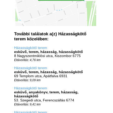
További találatok a(z) Házasságkötő
terem közelében:
Házasságkötő terem
esküvő, terem, házasság, házasságkötő
8 Nagyszentmiklósi utca, Kiszombor 6775
Eltávolítás: 4,76 km
Házasságkötő terem
esküvő, terem, házasság, házasságkötő
69 Templom utca, Apátfalva 6931
Eltávolítás: 9,09 km
Házasságkötő terem
esküvő, anyakönyv, terem, házasság,
házasságkötő
53. Szegedi utca, Ferencszállás 6774
Eltávolítás: 9,41 km
Házasságkötő terem