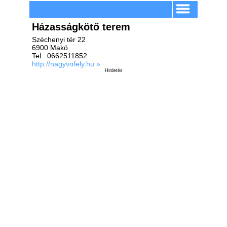
Házasságkötő terem
Széchenyi tér 22
6900 Makó
Tel.: 0662511852
http://nagyvofely.hu »
Hirdetés