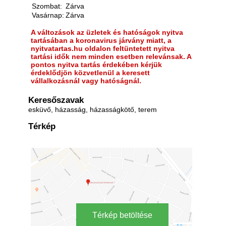
Szombat:
Zárva
Vasárnap:
Zárva
A változások az üzletek és hatóságok nyitva
tartásában a koronavirus járvány miatt, a
nyitvatartas.hu oldalon feltüntetett nyitva
tartási idők nem minden esetben relevánsak. A
pontos nyitva tartás érdekében kérjük
érdeklődjön közvetlenül a keresett
vállalkozásnál vagy hatóságnál.
Keresőszavak
esküvő, házasság, házasságkötő, terem
Térkép
Térkép betöltése