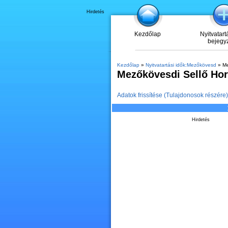
Hirdetés
Kezdőlap
Nyitvatart
bejegy
Kezdőlap
»
Nyitvatartási idők:Mezőkövesd
» Me
Mezőkövesdi Sellő Ho
Adatok frissítése (Tulajdonosok részére)
Hirdetés