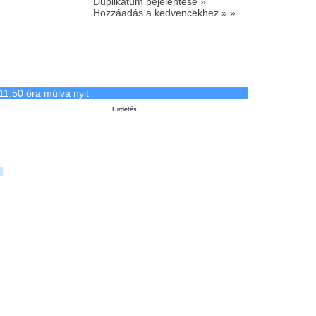
Duplikátum bejelentése »
Hozzáadás a kedvencekhez » »
11:50 óra múlva nyit
Hirdetés