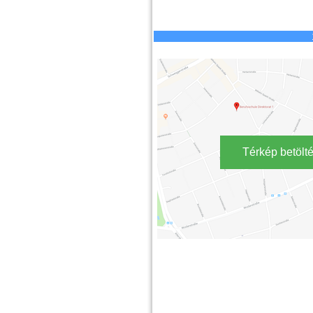
Térkép betölt