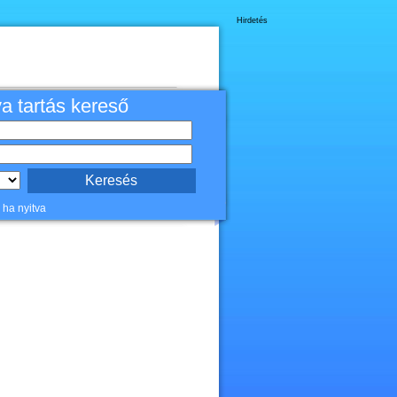
Hirdetés
va tartás kereső
 ha nyitva