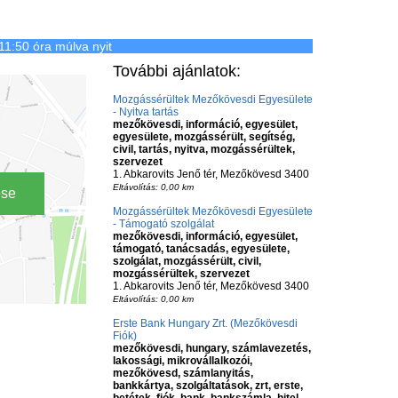
11:50 óra múlva nyit
További ajánlatok:
Mozgássérültek Mezőkövesdi Egyesülete
- Nyitva tartás
mezőkövesdi, információ, egyesület,
egyesülete, mozgássérült, segítség,
civil, tartás, nyitva, mozgássérültek,
szervezet
1. Abkarovits Jenő tér, Mezőkövesd 3400
Eltávolítás: 0,00 km
ése
Mozgássérültek Mezőkövesdi Egyesülete
- Támogató szolgálat
mezőkövesdi, információ, egyesület,
támogató, tanácsadás, egyesülete,
szolgálat, mozgássérült, civil,
mozgássérültek, szervezet
1. Abkarovits Jenő tér, Mezőkövesd 3400
Eltávolítás: 0,00 km
Erste Bank Hungary Zrt. (Mezőkövesdi
Fiók)
mezőkövesdi, hungary, számlavezetés,
lakossági, mikrovállalkozói,
mezőkövesd, számlanyitás,
bankkártya, szolgáltatások, zrt, erste,