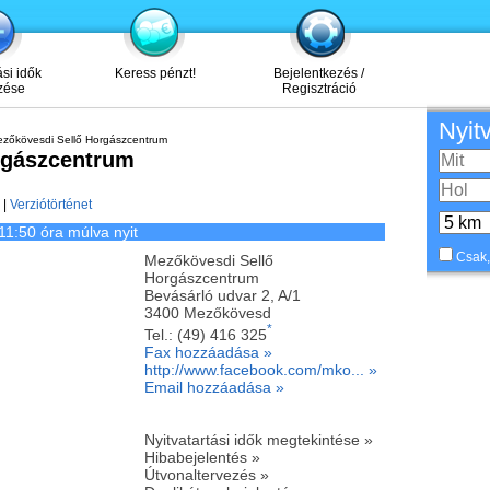
ási idők
Keress pénzt!
Bejelentkezés /
zése
Regisztráció
Nyit
zőkövesdi Sellő Horgászcentrum
rgászcentrum
|
Verziótörténet
11:50 óra múlva nyit
Csak,
Mezőkövesdi Sellő
Horgászcentrum
Bevásárló udvar 2, A/1
3400
Mezőkövesd
*
Tel.:
(49) 416 325
Fax hozzáadása »
http://www.facebook.com/mko... »
Email hozzáadása »
Nyitvatartási idők megtekintése »
Hibabejelentés »
Útvonaltervezés »