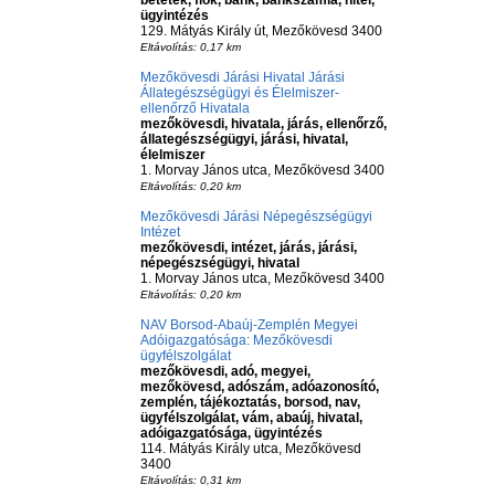
betétek, fiók, bank, bankszámla, hitel,
ügyintézés
129. Mátyás Király út, Mezőkövesd 3400
Eltávolítás: 0,17 km
Mezőkövesdi Járási Hivatal Járási
Állategészségügyi és Élelmiszer-
ellenőrző Hivatala
mezőkövesdi, hivatala, járás, ellenőrző,
állategészségügyi, járási, hivatal,
élelmiszer
1. Morvay János utca, Mezőkövesd 3400
Eltávolítás: 0,20 km
Mezőkövesdi Járási Népegészségügyi
Intézet
mezőkövesdi, intézet, járás, járási,
népegészségügyi, hivatal
1. Morvay János utca, Mezőkövesd 3400
Eltávolítás: 0,20 km
NAV Borsod-Abaúj-Zemplén Megyei
Adóigazgatósága: Mezőkövesdi
ügyfélszolgálat
mezőkövesdi, adó, megyei,
mezőkövesd, adószám, adóazonosító,
zemplén, tájékoztatás, borsod, nav,
ügyfélszolgálat, vám, abaúj, hivatal,
adóigazgatósága, ügyintézés
114. Mátyás Király utca, Mezőkövesd
3400
Eltávolítás: 0,31 km