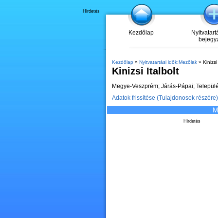
Hirdetés
Kezdőlap
Nyitvatart
bejegy
Kezdőlap
»
Nyitvatartási idők:Mezőlak
» Kinizsi 
Kinizsi Italbolt
Megye-Veszprém; Járás-Pápai; Település
Adatok frissítése (Tulajdonosok részére)
M
Hirdetés