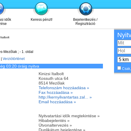
ási idők
Keress pénzt!
Bejelentkezés /
zése
Regisztráció
Nyit
Italbolt
-Mezőlak ; - 1. oldal
|
Verziótörténet
ég 03:20 óráig nyitva
Csak,
Kinizsi Italbolt
Kossuth utca 64
8514
Mezőlak
Telefonszám hozzáadása »
Fax hozzáadása »
http://kernyilvantartas.zal... »
Email hozzáadása »
Nyitvatartási idők megtekintése »
Hibabejelentés »
Útvonaltervezés »
Duplikátum bejelentése »