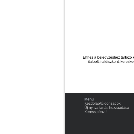
Ehhez a bejegyzéshez tartozó 
italbolt, italdiszkont, kereske
Menü
Kezdőlap/Újdonságok
Új nyitva tartás hozzáadása
Keress pénzt!