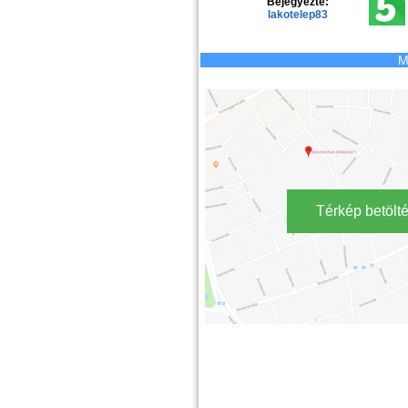
Bejegyezte:
lakotelep83
M
Térkép betölt