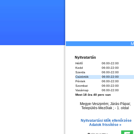
M
Nyitvatartás
Hétfő
06:00-22:00
Kedd
06:00-22:00
Szerda
06:00-22:00
Csütörtök
06:00-22:00
Péntek
06:00-22:00
Szombat
06:00-22:00
Vasárnap
06:00-22:00
Most 18 óra 40 perc van
Megye-Veszprém; Járás-Pápai;
Település-Mezőlak ; - 1. oldal
Nyitvatartási idők ellenőrzése
Adatok frissítése »