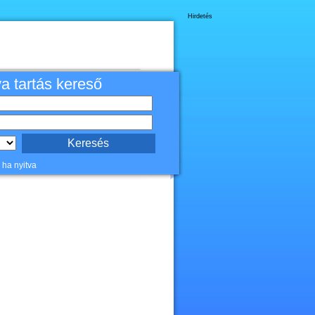
Hirdetés
va tartás kereső
 ha nyitva