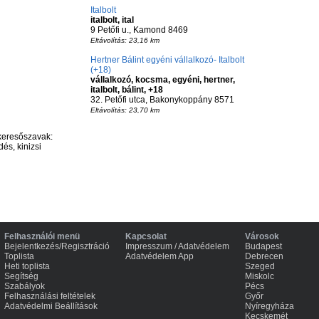
Italbolt
italbolt, ital
9 Petőfi u., Kamond 8469
Eltávolítás: 23,16 km
Hertner Bálint egyéni vállalkozó- Italbolt
(+18)
vállalkozó, kocsma, egyéni, hertner,
italbolt, bálint, +18
32. Petőfi utca, Bakonykoppány 8571
Eltávolítás: 23,70 km
keresőszavak:
dés, kinizsi
Felhasználói menü
Kapcsolat
Városok
Bejelentkezés/Regisztráció
Impresszum / Adatvédelem
Budapest
Toplista
Adatvédelem App
Debrecen
Heti toplista
Szeged
Segítség
Miskolc
Szabályok
Pécs
Felhasználási feltételek
Győr
Adatvédelmi Beállítások
Nyíregyháza
Kecskemét