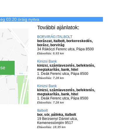
ég 03:20 óráig nyitva
További ajánlatok:
BORVIRÁG ITALBOLT
borászat, italbolt, borkereskedés,
borász, borvirág
34 Rákóczi Ferenc utca, Pápa 8500
Eltávolítás: 6,93 km
Kinizsi Bank
kinizsi, számlavezetés, befektetés,
ése
megtakarítás, bank, hitel
1. Deák Ferenc utca, Pápa 8500
Eltávolítás: 7,28 km
Kinizsi Bank
kinizsi, számlavezetés, befektetés,
megtakarítás, bank, hitel
1. Deák Ferenc utca, Pápa 8500
Eltávolítás: 7,28 km
Italbolt
bor, sör, pálinka, italbolt
19 Berzsenyi Dániel utca,
Kemenessömjén 9517
Eltávolítás: 18,35 km