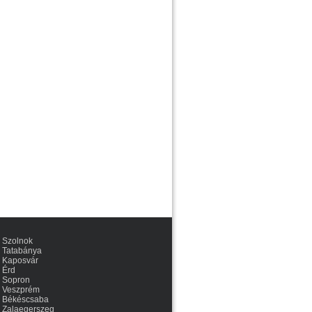
Szolnok
Tatabánya
Kaposvár
Érd
Sopron
Veszprém
Békéscsaba
Zalaegerszeg