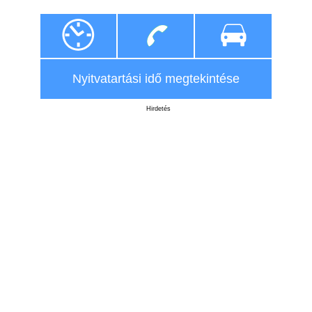
Nyitvatartási idő megtekintése
Hirdetés