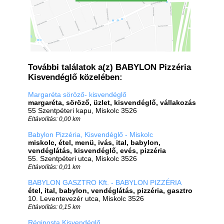
További találatok a(z) BABYLON Pizzéria
Kisvendéglő közelében:
Margaréta söröző- kisvendéglő
margaréta, söröző, üzlet, kisvendéglő, vállakozás
55 Szentpéteri kapu, Miskolc 3526
Eltávolítás: 0,00 km
Babylon Pizzéria, Kisvendéglő - Miskolc
miskolc, étel, menü, ivás, ital, babylon,
vendéglátás, kisvendéglő, evés, pizzéria
55. Szentpéteri utca, Miskolc 3526
Eltávolítás: 0,01 km
BABYLON GASZTRO Kft. - BABYLON PIZZÉRIA
étel, ital, babylon, vendéglátás, pizzéria, gasztro
10. Leventevezér utca, Miskolc 3526
Eltávolítás: 0,15 km
Régiposta Kisvendéglő