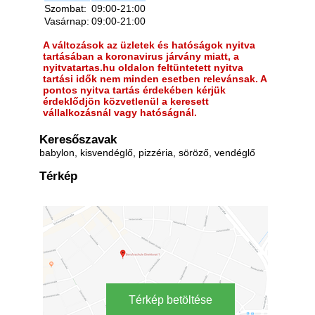
Szombat:
09:00-21:00
Vasárnap:
09:00-21:00
A változások az üzletek és hatóságok nyitva
tartásában a koronavirus járvány miatt, a
nyitvatartas.hu oldalon feltüntetett nyitva
tartási idők nem minden esetben relevánsak. A
pontos nyitva tartás érdekében kérjük
érdeklődjön közvetlenül a keresett
vállalkozásnál vagy hatóságnál.
Keresőszavak
babylon, kisvendéglő, pizzéria, söröző, vendéglő
Térkép
Térkép betöltése