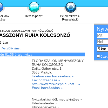
ási idők
Keress pénzt!
Bejelentkezés /
zése
Regisztráció
Nyit
 SZALON MENYASSZONYI RUHA KÖLCSÖNZŐ
ASSZONYI RUHA KÖLCSÖNZŐ
6. Lap
|
Verziótörténet
ég 01:36 óráig nyitva
Csak,
FLÓRA SZALON MENYASSZONYI
RUHA KÖLCSÖNZŐ
Dajka Gábor utca 1
3535
Miskolc
Telefonszám hozzáadása »
Fax hozzáadása »
http://www.miskolcph.hu/hat... »
Email hozzáadása »
Nyitvatartási idők megtekintése »
Hibabejelentés »
Útvonaltervezés »