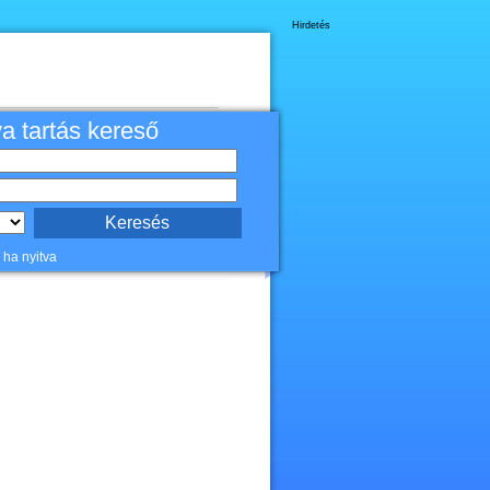
Hirdetés
va tartás kereső
 ha nyitva