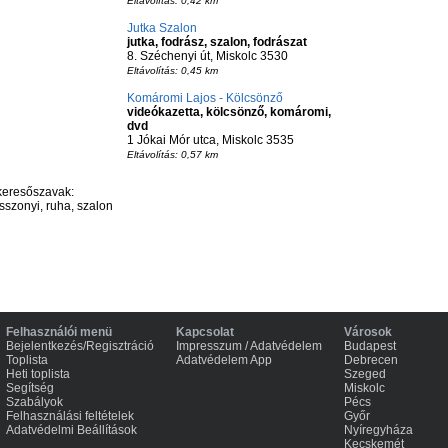
Eltávolítás: 0,42 km
Jutka Szalon
jutka, fodrász, szalon, fodrászat
8. Széchenyi út, Miskolc 3530
Eltávolítás: 0,45 km
Komáromi Lajos - Kölcsönző
videókazetta, kölcsönző, komáromi,
dvd
1 Jókai Mór utca, Miskolc 3535
Eltávolítás: 0,57 km
keresőszavak:
szonyi, ruha, szalon
Felhasználói menü
Kapcsolat
Városok
Bejelentkezés/Regisztráció
Impresszum / Adatvédelem
Budapest
Toplista
Adatvédelem App
Debrecen
Heti toplista
Szeged
Segítség
Miskolc
Szabályok
Pécs
Felhasználási feltételek
Győr
Adatvédelmi Beállítások
Nyíregyháza
Kecskemét