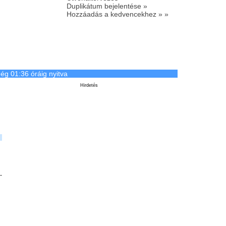
Duplikátum bejelentése »
Hozzáadás a kedvencekhez » »
ég 01:36 óráig nyitva
Hirdetés
-