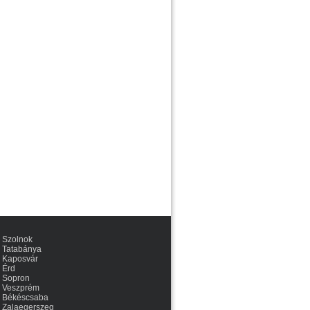
Szolnok
Tatabánya
Kaposvár
Érd
Sopron
Veszprém
Békéscsaba
Zalaegerszeg