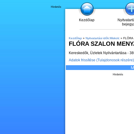
Hirdetés
Kezdőlap
Nyitvatart
bejegy
Kezdőlap
»
Nyitvatartási idők:Miskolc
» FLÓRA
FLÓRA SZALON MENY
Kereskedők, Üzletek Nyilvántartása - 38
Adatok frissítése (Tulajdonosok részére)
M
Hirdetés