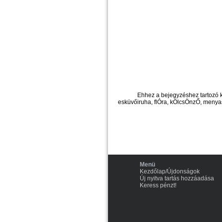
Ehhez a bejegyzéshez tartozó 
esküvőiruha, flÓra, kÖlcsÖnzŐ, menyas
Menü
Kezdőlap/Újdonságok
Új nyitva tartás hozzáadása
Keress pénzt!