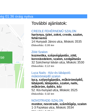
ég 01:36 óráig nyitva
További ajánlatok:
CREOLE FEHÉRNEMŰ SZALON
harisnya, üzlet, zokni, creole, szalon,
fehérnemű
14 Hunyadi János utca, Miskolc 3535
Eltávolítás: 0,06 km
Zöld Szalon
kozmetika, szépségápolás, zöld,
ése
kereskedelem, szalon, szolgáltatás
32 Széchenyi István utca, Miskolc 3530
Eltávolítás: 0,12 km
Luca Nails - Kéz-és lábápoló.
műkörömépítő szalon
luca, szépségápolás, műkörömépítő,
lábápoló, lábápolás, szalon, nails,
műköröm, építés, kéz
52. Kis-hunyad utca, Miskolc 3525
Eltávolítás: 0,32 km
NOVOTRADE-SZALON
monitor, novotrade, számítógép, szalon
1-3 Fazekas utca, Miskolc 3534