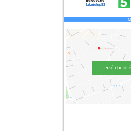
Bejegyezte:
lakotelep83
M
Térkép betölt