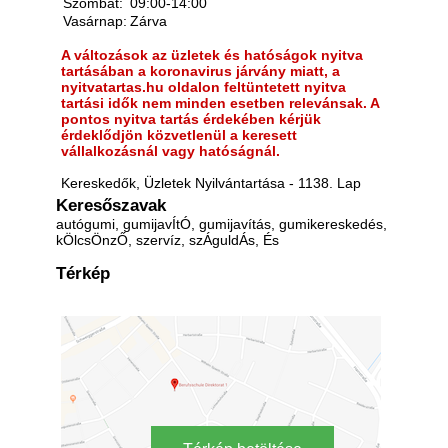
Szombat:
09:00-14:00
Vasárnap:
Zárva
A változások az üzletek és hatóságok nyitva
tartásában a koronavirus járvány miatt, a
nyitvatartas.hu oldalon feltüntetett nyitva
tartási idők nem minden esetben relevánsak. A
pontos nyitva tartás érdekében kérjük
érdeklődjön közvetlenül a keresett
vállalkozásnál vagy hatóságnál.
Kereskedők, Üzletek Nyilvántartása - 1138. Lap
Keresőszavak
autógumi, gumijavÍtÓ, gumijavítás, gumikereskedés,
kÖlcsÖnzŐ, szervíz, szÁguldÁs, És
Térkép