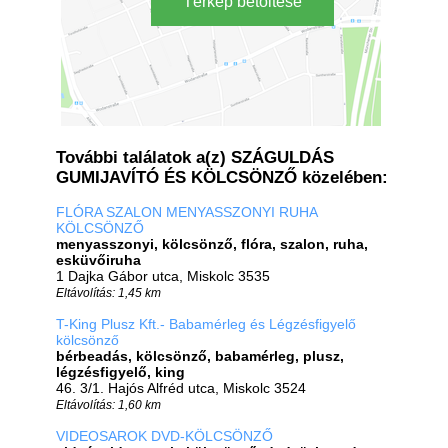
Térkép betöltése
További találatok a(z) SZÁGULDÁS
GUMIJAVÍTÓ ÉS KÖLCSÖNZŐ közelében:
FLÓRA SZALON MENYASSZONYI RUHA
KÖLCSÖNZŐ
menyasszonyi, kölcsönző, flóra, szalon, ruha,
esküvőiruha
1 Dajka Gábor utca, Miskolc 3535
Eltávolítás: 1,45 km
T-King Plusz Kft.- Babamérleg és Légzésfigyelő
kölcsönző
bérbeadás, kölcsönző, babamérleg, plusz,
légzésfigyelő, king
46. 3/1. Hajós Alfréd utca, Miskolc 3524
Eltávolítás: 1,60 km
VIDEOSAROK DVD-KÖLCSÖNZŐ