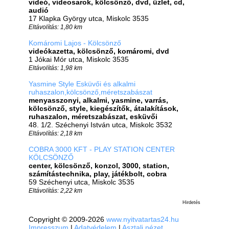
videó, videosarok, kölcsönző, dvd, üzlet, cd,
audió
17 Klapka György utca, Miskolc 3535
Eltávolítás: 1,80 km
Komáromi Lajos - Kölcsönző
videókazetta, kölcsönző, komáromi, dvd
1 Jókai Mór utca, Miskolc 3535
Eltávolítás: 1,98 km
Yasmine Style Esküvői és alkalmi
ruhaszalon,kölcsönző,méretszabászat
menyasszonyi, alkalmi, yasmine, varrás,
kölcsönző, style, kiegészítők, átalakítások,
ruhaszalon, méretszabászat, esküvői
48. 1/2. Széchenyi István utca, Miskolc 3532
Eltávolítás: 2,18 km
COBRA 3000 KFT - PLAY STATION CENTER
KÖLCSÖNZŐ
center, kölcsönző, konzol, 3000, station,
számítástechnika, play, játékbolt, cobra
59 Széchenyi utca, Miskolc 3535
Eltávolítás: 2,22 km
Hirdetés
Copyright © 2009-2026
www.nyitvatartas24.hu
Impresszum
|
Adatvédelem
|
Asztali nézet