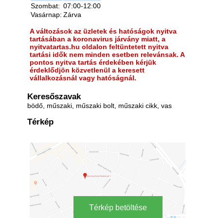
Szombat:
07:00-12:00
Vasárnap:
Zárva
A változások az üzletek és hatóságok nyitva
tartásában a koronavirus járvány miatt, a
nyitvatartas.hu oldalon feltüntetett nyitva
tartási idők nem minden esetben relevánsak. A
pontos nyitva tartás érdekében kérjük
érdeklődjön közvetlenül a keresett
vállalkozásnál vagy hatóságnál.
Keresőszavak
bödő, műszaki, műszaki bolt, műszaki cikk, vas
Térkép
Térkép betöltése