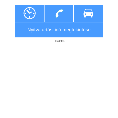
Nyitvatartási idő megtekintése
Hirdetés