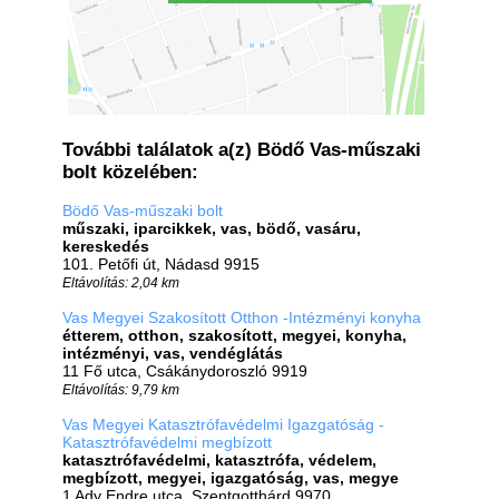
További találatok a(z) Bödő Vas-műszaki
bolt közelében:
Bödő Vas-műszaki bolt
műszaki, iparcikkek, vas, bödő, vasáru,
kereskedés
101. Petőfi út, Nádasd 9915
Eltávolítás: 2,04 km
Vas Megyei Szakosított Otthon -Intézményi konyha
étterem, otthon, szakosított, megyei, konyha,
intézményi, vas, vendéglátás
11 Fő utca, Csákánydoroszló 9919
Eltávolítás: 9,79 km
Vas Megyei Katasztrófavédelmi Igazgatóság -
Katasztrófavédelmi megbízott
katasztrófavédelmi, katasztrófa, védelem,
megbízott, megyei, igazgatóság, vas, megye
1 Ady Endre utca, Szentgotthárd 9970