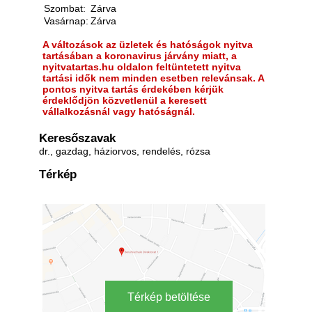
Szombat:
Zárva
Vasárnap:
Zárva
A változások az üzletek és hatóságok nyitva
tartásában a koronavirus járvány miatt, a
nyitvatartas.hu oldalon feltüntetett nyitva
tartási idők nem minden esetben relevánsak. A
pontos nyitva tartás érdekében kérjük
érdeklődjön közvetlenül a keresett
vállalkozásnál vagy hatóságnál.
Keresőszavak
dr., gazdag, háziorvos, rendelés, rózsa
Térkép
Térkép betöltése