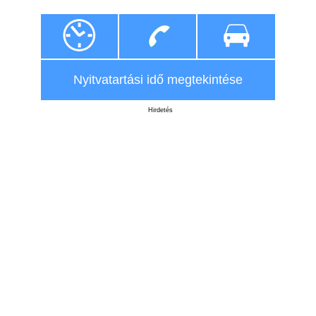
Nyitvatartási idő megtekintése
Hirdetés