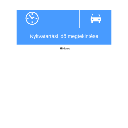
Nyitvatartási idő megtekintése
Hirdetés