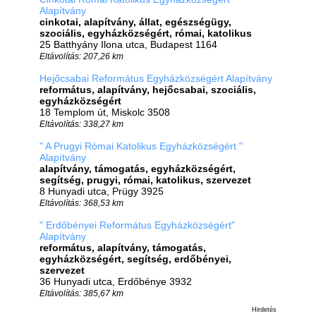
Alapítvány
cinkotai, alapítvány, állat, egészségügy,
szociális, egyházközségért, római, katolikus
25 Batthyány Ilona utca, Budapest 1164
Eltávolítás: 207,26 km
Hejőcsabai Református Egyházközségért Alapítvány
református, alapítvány, hejőcsabai, szociális,
egyházközségért
18 Templom út, Miskolc 3508
Eltávolítás: 338,27 km
" A Prugyi Római Katolikus Egyházközségért "
Alapítvány
alapítvány, támogatás, egyházközségért,
segítség, prugyi, római, katolikus, szervezet
8 Hunyadi utca, Prügy 3925
Eltávolítás: 368,53 km
" Erdőbényei Református Egyházközségért"
Alapítvány
református, alapítvány, támogatás,
egyházközségért, segítség, erdőbényei,
szervezet
36 Hunyadi utca, Erdőbénye 3932
Eltávolítás: 385,67 km
Hirdetés