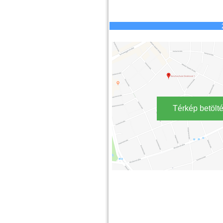
Térkép betölt