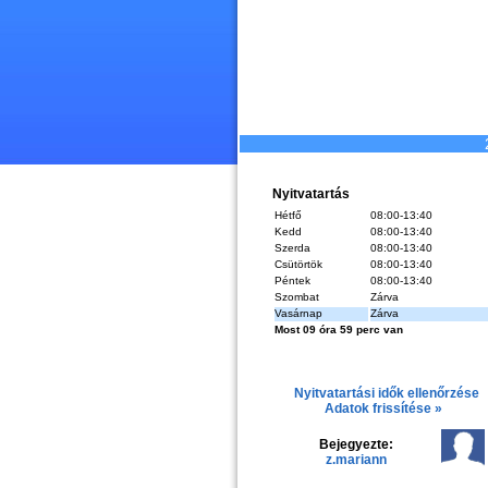
Nyitvatartás
Hétfő
08:00-13:40
Kedd
08:00-13:40
Szerda
08:00-13:40
Csütörtök
08:00-13:40
Péntek
08:00-13:40
Szombat
Zárva
Vasárnap
Zárva
Most 09 óra 59 perc van
Nyitvatartási idők ellenőrzése
Adatok frissítése »
Bejegyezte:
z.mariann