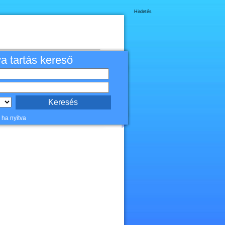
Hirdetés
va tartás kereső
 ha nyitva