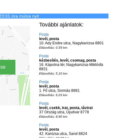
23:01 óra múlva nyit
További ajánlatok:
Posta
levél, posta
10. Ady Endre utca, Nagykanizsa 8801
Eltávolítás: 0,59 km
Posta
kézbesítés, levél, csomag, posta
16. Kápolna tér, Nagykanizsa-Miklósfa
ése
8831
Eltávolítás: 5,10 km
Posta
levél, posta
1. Fő utca, Sormás 8881
Eltávolítás: 6,03 km
Posta
levél, csekk, irat, posta, távirat
37 Ország utca, Újudvar 8778
Eltávolítás: 8,80 km
Posta
levél, posta
42. Kanizsa utca, Sand 8824