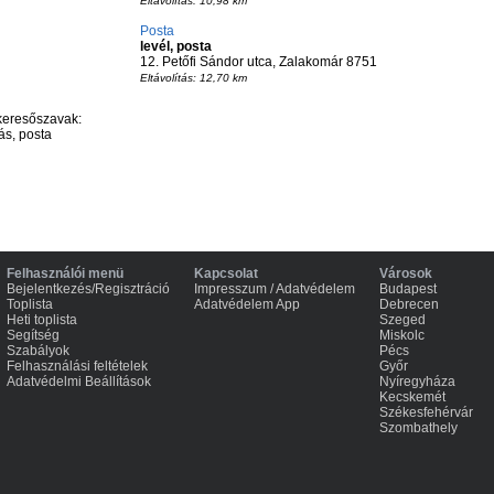
Eltávolítás: 10,98 km
Posta
levél, posta
12. Petőfi Sándor utca, Zalakomár 8751
Eltávolítás: 12,70 km
keresőszavak:
ás, posta
Felhasználói menü
Kapcsolat
Városok
Bejelentkezés/Regisztráció
Impresszum / Adatvédelem
Budapest
Toplista
Adatvédelem App
Debrecen
Heti toplista
Szeged
Segítség
Miskolc
Szabályok
Pécs
Felhasználási feltételek
Győr
Adatvédelmi Beállítások
Nyíregyháza
Kecskemét
Székesfehérvár
Szombathely