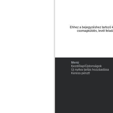
Ehhez a bejegyzéshez tartozó 
csomagküldés, levél felad
Menü
Kezdőlap/Újdonságok
Új nyitva tartás hozzáadása
Keress pénzt!