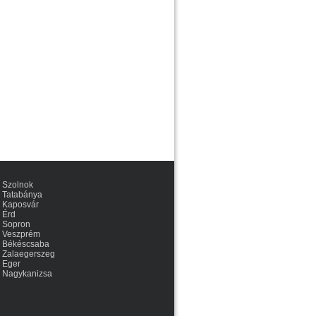
Szolnok
Tatabánya
Kaposvár
Érd
Sopron
Veszprém
Békéscsaba
Zalaegerszeg
Eger
Nagykanizsa