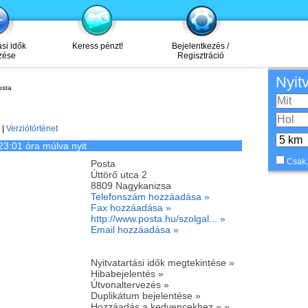
ási idők
Keress pénzt!
Bejelentkezés /
zése
Regisztráció
Nyit
sta
|
Verziótörténet
23:01 óra múlva nyit
Csak,
Posta
Úttörő utca 2
8809
Nagykanizsa
Telefonszám hozzáadása »
Fax hozzáadása »
http://www.posta.hu/szolgal... »
Email hozzáadása »
Nyitvatartási idők megtekintése »
Hibabejelentés »
Útvonaltervezés »
Duplikátum bejelentése »
Hozzáadás a kedvencekhez » »