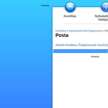
Hirdetés
Kezdőlap
Nyitvatart
bejegy
Kezdőlap
»
Nyitvatartási idők:Nagykanizsa
» Po
Posta
Adatok frissítése (Tulajdonosok részére)
Hirdetés