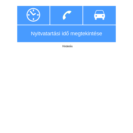
Nyitvatartási idő megtekintése
Hirdetés