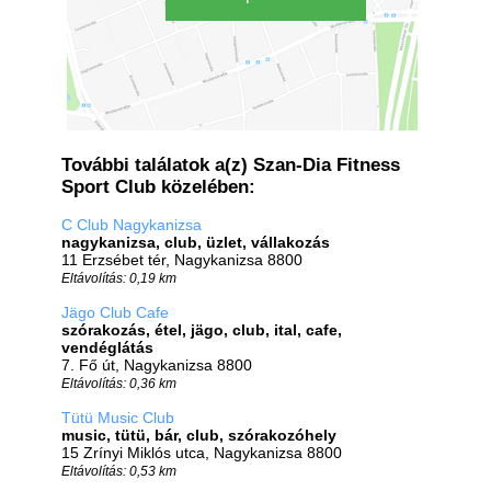
További találatok a(z) Szan-Dia Fitness
Sport Club közelében:
C Club Nagykanizsa
nagykanizsa, club, üzlet, vállakozás
11 Erzsébet tér, Nagykanizsa 8800
Eltávolítás: 0,19 km
Jägo Club Cafe
szórakozás, étel, jägo, club, ital, cafe,
vendéglátás
7. Fő út, Nagykanizsa 8800
Eltávolítás: 0,36 km
Tütü Music Club
music, tütü, bár, club, szórakozóhely
15 Zrínyi Miklós utca, Nagykanizsa 8800
Eltávolítás: 0,53 km