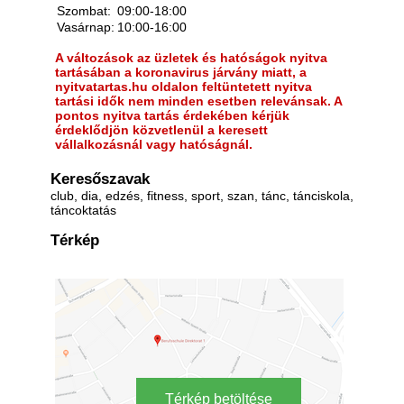
Szombat:
09:00-18:00
Vasárnap:
10:00-16:00
A változások az üzletek és hatóságok nyitva
tartásában a koronavirus járvány miatt, a
nyitvatartas.hu oldalon feltüntetett nyitva
tartási idők nem minden esetben relevánsak. A
pontos nyitva tartás érdekében kérjük
érdeklődjön közvetlenül a keresett
vállalkozásnál vagy hatóságnál.
Keresőszavak
club, dia, edzés, fitness, sport, szan, tánc, tánciskola,
táncoktatás
Térkép
Térkép betöltése