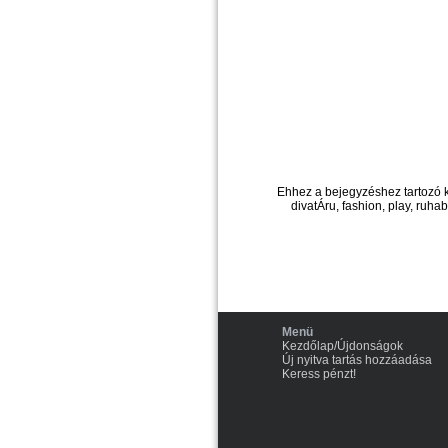
Ehhez a bejegyzéshez tartozó 
divatÁru, fashion, play, ruhab
Menü
Kezdőlap/Újdonságok
Új nyitva tartás hozzáadása
Keress pénzt!