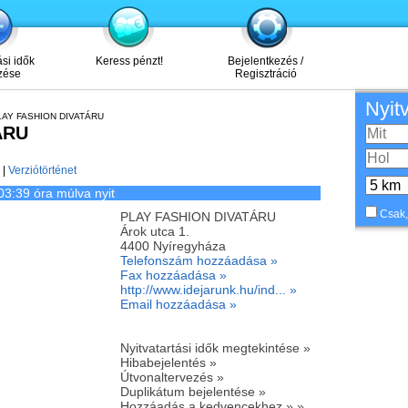
ási idők
Keress pénzt!
Bejelentkezés /
zése
Regisztráció
Nyit
LAY FASHION DIVATÁRU
ÁRU
|
Verziótörténet
03:39 óra múlva nyit
Csak,
PLAY FASHION DIVATÁRU
Árok utca 1.
4400
Nyíregyháza
Telefonszám hozzáadása »
Fax hozzáadása »
http://www.idejarunk.hu/ind... »
Email hozzáadása »
Nyitvatartási idők megtekintése »
Hibabejelentés »
Útvonaltervezés »
Duplikátum bejelentése »
Hozzáadás a kedvencekhez » »