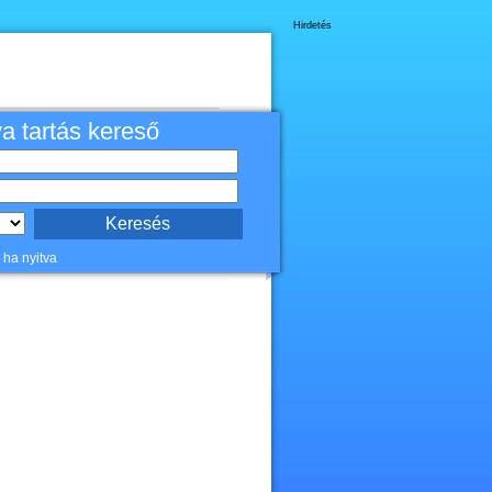
Hirdetés
va tartás kereső
 ha nyitva