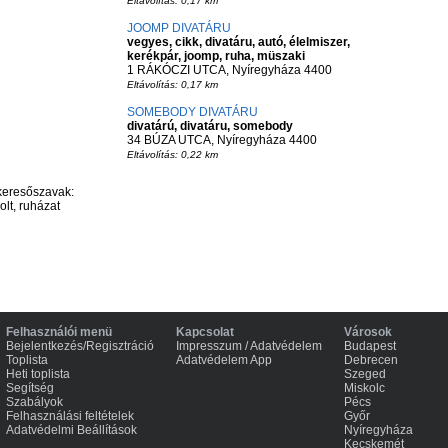
Eltávolítás: 0,17 km
JOOMP DIVATÁRU
vegyes, cikk, divatáru, autó, élelmiszer,
kerékpár, joomp, ruha, müszaki
1 RÁKÓCZI UTCA, Nyíregyháza 4400
Eltávolítás: 0,17 km
SOMEBODY DIVATÁRU
divatárú, divatáru, somebody
34 BÚZA UTCA, Nyíregyháza 4400
Eltávolítás: 0,22 km
keresőszavak:
olt, ruházat
Felhasználói menü
Kapcsolat
Városok
Bejelentkezés/Regisztráció
Impresszum / Adatvédelem
Budapest
Toplista
Adatvédelem App
Debrecen
Heti toplista
Szeged
Segítség
Miskolc
Szabályok
Pécs
Felhasználási feltételek
Győr
Adatvédelmi Beállítások
Nyíregyháza
Kecskemét