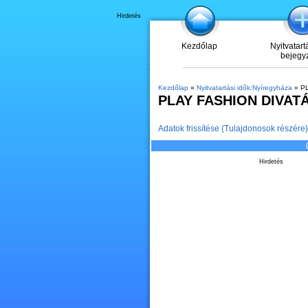
Hirdetés
Kezdőlap
Nyitvatart
bejegy
Kezdőlap
»
Nyitvatartási idők:Nyíregyháza
» P
PLAY FASHION DIVAT
Adatok frissítése (Tulajdonosok részére)
Hirdetés