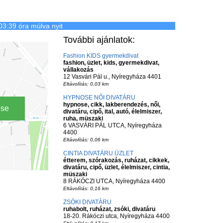
03:39 óra múlva nyit
További ajánlatok:
Fashion KIDS gyermekdivat
fashion, üzlet, kids, gyermekdivat,
vállakozás
12 Vasvári Pál u., Nyíregyháza 4401
Eltávolítás: 0,03 km
HYPNOSE NŐI DIVATÁRU
hypnose, cikk, lakberendezés, női,
ése
divatáru, cipő, ital, autó, élelmiszer,
ruha, müszaki
6 VASVÁRI PÁL UTCA, Nyíregyháza
4400
Eltávolítás: 0,06 km
CINTIA DIVATÁRU ÜZLET
étterem, szórakozás, ruházat, cikkek,
divatáru, cipő, üzlet, élelmiszer, cintia,
müszaki
8 RÁKÓCZI UTCA, Nyíregyháza 4400
Eltávolítás: 0,16 km
ZSÓKI DIVATÁRU
ruhabolt, ruházat, zsóki, divatáru
18-20. Rákóczi utca, Nyíregyháza 4400