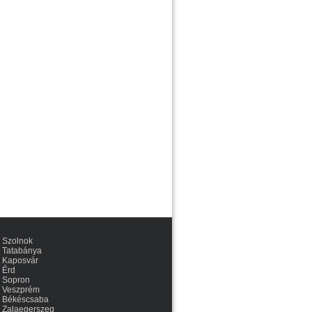
Szolnok
Tatabánya
Kaposvár
Érd
Sopron
Veszprém
Békéscsaba
Zalaegerszeg