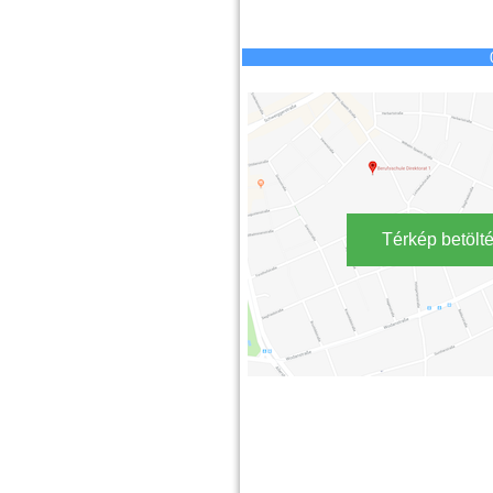
Térkép betölt