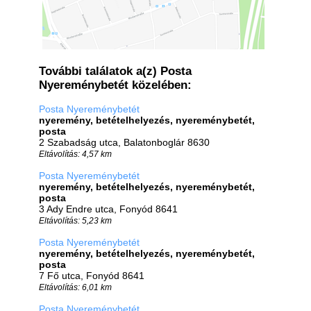
További találatok a(z) Posta
Nyereménybetét közelében:
Posta Nyereménybetét
nyeremény, betételhelyezés, nyereménybetét,
posta
2 Szabadság utca, Balatonboglár 8630
Eltávolítás: 4,57 km
Posta Nyereménybetét
nyeremény, betételhelyezés, nyereménybetét,
posta
3 Ady Endre utca, Fonyód 8641
Eltávolítás: 5,23 km
Posta Nyereménybetét
nyeremény, betételhelyezés, nyereménybetét,
posta
7 Fő utca, Fonyód 8641
Eltávolítás: 6,01 km
Posta Nyereménybetét