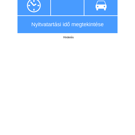
Nyitvatartási idő megtekintése
Hirdetés