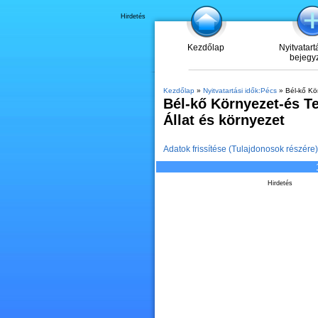
Hirdetés
Kezdőlap
Nyitvatart
bejegy
Kezdőlap
»
Nyitvatartási idők:Pécs
» Bél-kő Kör
Bél-kő Környezet-és T
Állat és környezet
Adatok frissítése (Tulajdonosok részére)
Hirdetés