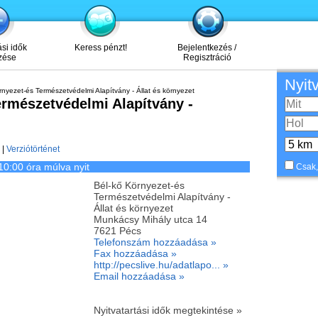
ási idők
Keress pénzt!
Bejelentkezés /
zése
Regisztráció
Nyit
nyezet-és Természetvédelmi Alapítvány - Állat és környezet
ermészetvédelmi Alapítvány -
|
Verziótörténet
10:00 óra múlva nyit
Csak,
Bél-kő Környezet-és
Természetvédelmi Alapítvány -
Állat és környezet
Munkácsy Mihály utca 14
7621
Pécs
Telefonszám hozzáadása »
Fax hozzáadása »
http://pecslive.hu/adatlapo... »
Email hozzáadása »
Nyitvatartási idők megtekintése »