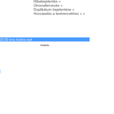
Hibabejelentés »
Útvonaltervezés »
Duplikátum bejelentése »
Hozzáadás a kedvencekhez » »
10:00 óra múlva nyit
Hirdetés