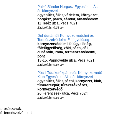
Palkó Sándor Horgász Egyesület - Állat
és környezet
egyesület, állat, védelem, környezet,
horgász, palkó, sándor, állatvédelem
11 Teréz utca, Pécs 7621
Eltávolítás: 0,38 km
Dél-dunántúli Környezetvédelmi és
Természetvédelmi Felügyelőség
környezetvédelmi, felügyelőség,
főfelügyelőség, zöld, pécs, dél,
dunántúli, iroda, természetvédelmi,
pont
13-15. Papnövelde utca, Pécs 7621
Eltávolítás: 0,54 km
Pécsi Túrakerékpáros és Környezetvédő
Klub Egyesület - Állat és környezet
egyesület, állat, pécsi, környezet, klub,
túrakerékpár, túrakerékpáros,
környezetvédő
20 Ferencesek utca, Pécs 7624
Eltávolítás: 0,55 km
keresőszavak:
 kő, természetvédelmi,