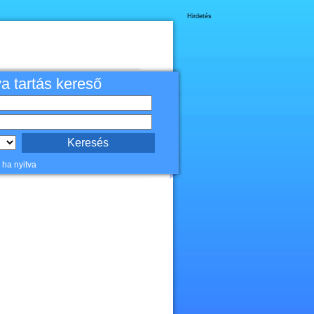
Hirdetés
va tartás kereső
 ha nyitva