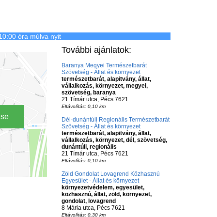
10:00 óra múlva nyit
További ajánlatok:
Baranya Megyei Természetbarát
Szövetség - Állat és környezet
természetbarát, alapitvány, állat,
vállalkozás, környezet, megyei,
szövetség, baranya
21 Tímár utca, Pécs 7621
Eltávolítás: 0,10 km
ése
Dél-dunántúli Regionális Természetbarát
Szövetség - Állat és környezet
természetbarát, alapitvány, állat,
vállalkozás, környezet, dél, szövetség,
dunántúli, regionális
21 Tímár utca, Pécs 7621
Eltávolítás: 0,10 km
Zöld Gondolat Lovagrend Közhasznú
Egyesület - Állat és környezet
környezetvédelem, egyesület,
közhasznú, állat, zöld, környezet,
gondolat, lovagrend
8 Mária utca, Pécs 7621
Eltávolítás: 0,30 km