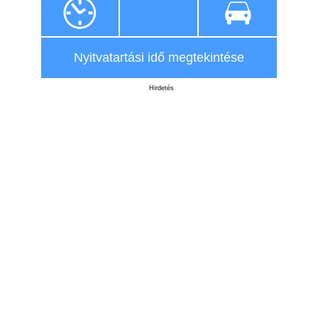
Nyitvatartási idő megtekintése
Hirdetés