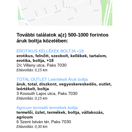
További találatok a(z) 500-1000 forintos
áruk boltja közelében:
EROTIKUS KELLÉKEK BOLTJA +18
erotikus, felnőtt, szexbolt, kellékek, tartalom,
erotika, boltja, +18
2/c Villany utca, Paks 7030
Eltávolítás: 0,15 km
TOTAL OUTLET Leértékelt Áruk boltja
áruk, total, diszkont, vegyeskereskedés, outlet,
leértékelt, boltja
3 Kossuth Lajos utca, Paks 7030
Eltávolítás: 0,15 km
Agricum termelői termékek boltja
termelői, üzlet, termékek, boltja, vállakozás,
agricum
6 Szent István tér, Paks 7030
Eltávolítás: 0,30 km