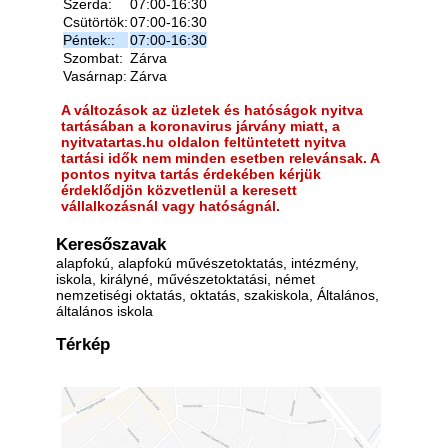
Szerda:
07:00-16:30
Csütörtök:
07:00-16:30
Péntek::
07:00-16:30
Szombat:
Zárva
Vasárnap:
Zárva
A változások az üzletek és hatóságok nyitva
tartásában a koronavirus járvány miatt, a
nyitvatartas.hu oldalon feltüntetett nyitva
tartási idők nem minden esetben relevánsak. A
pontos nyitva tartás érdekében kérjük
érdeklődjön közvetlenül a keresett
vállalkozásnál vagy hatóságnál.
Keresőszavak
alapfokú, alapfokú művészetoktatás, intézmény,
iskola, királyné, művészetoktatási, német
nemzetiségi oktatás, oktatás, szakiskola, Általános,
általános iskola
Térkép