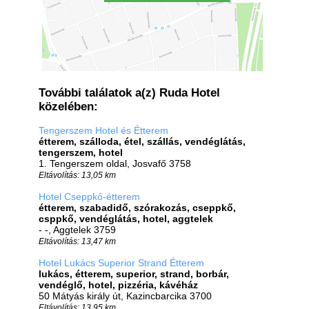
További találatok a(z) Ruda Hotel
közelében:
Tengerszem Hotel és Étterem
étterem, szálloda, étel, szállás, vendéglátás,
tengerszem, hotel
1. Tengerszem oldal, Josvafő 3758
Eltávolítás: 13,05 km
Hotel Cseppkő-étterem
étterem, szabadidő, szórakozás, cseppkő,
csppkő, vendéglátás, hotel, aggtelek
- -, Aggtelek 3759
Eltávolítás: 13,47 km
Hotel Lukács Superior Strand Étterem
lukács, étterem, superior, strand, borbár,
vendéglő, hotel, pizzéria, kávéház
50 Mátyás király út, Kazincbarcika 3700
Eltávolítás: 13,95 km