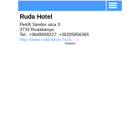
Ruda Hotel
Petőfi Sándor utca 3.
3733 Rudabánya
Tel.: +3648568227 ,+36205856365
http://www.zold.itthon.hu/s... »
Hirdetés