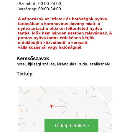
Szombat:
00:00-24:00
Vasárnap:
00:00-24:00
A változások az üzletek és hatóságok nyitva
tartásában a koronavirus járvány miatt, a
nyitvatartas.hu oldalon feltüntetett nyitva
tartási idők nem minden esetben relevánsak. A
pontos nyitva tartás érdekében kérjük
érdeklődjön közvetlenül a keresett
vállalkozásnál vagy hatóságnál.
Keresőszavak
hotel, ifjúsági szállás, kirándulás, ruda, szálláshely
Térkép
Térkép betöltése