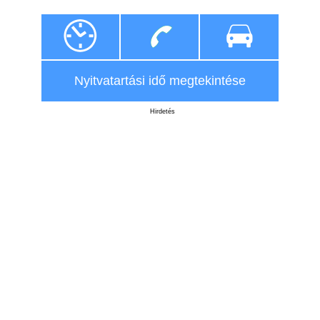
Nyitvatartási idő megtekintése
Hirdetés