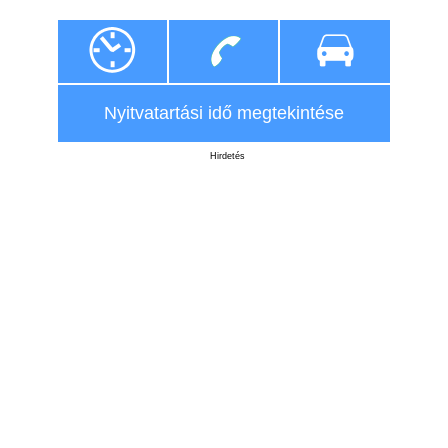
Nyitvatartási idő megtekintése
Hirdetés