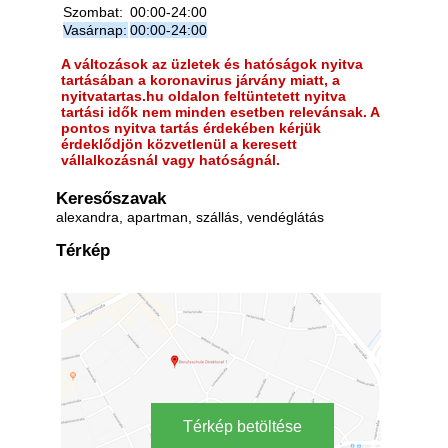
Szombat:
00:00-24:00
Vasárnap:
00:00-24:00
A változások az üzletek és hatóságok nyitva
tartásában a koronavirus járvány miatt, a
nyitvatartas.hu oldalon feltüntetett nyitva
tartási idők nem minden esetben relevánsak. A
pontos nyitva tartás érdekében kérjük
érdeklődjön közvetlenül a keresett
vállalkozásnál vagy hatóságnál.
Keresőszavak
alexandra, apartman, szállás, vendéglátás
Térkép
Térkép betöltése