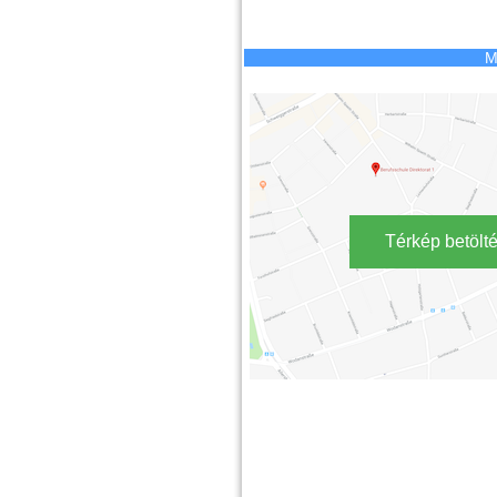
M
Térkép betölt