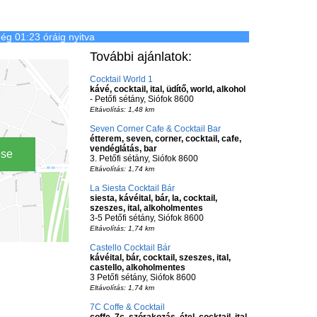
ég 01:23 óráig nyitva
További ajánlatok:
Cocktail World 1
kávé, cocktail, ital, üdítő, world, alkohol
- Petőfi sétány, Siófok 8600
Eltávolítás: 1,48 km
Seven Corner Cafe & Cocktail Bar
étterem, seven, corner, cocktail, cafe,
vendéglátás, bar
ése
3. Petőfi sétány, Siófok 8600
Eltávolítás: 1,74 km
La Siesta Cocktail Bár
siesta, kávéital, bár, la, cocktail,
szeszes, ital, alkoholmentes
3-5 Petőfi sétány, Siófok 8600
Eltávolítás: 1,74 km
Castello Cocktail Bár
kávéital, bár, cocktail, szeszes, ital,
castello, alkoholmentes
3 Petőfi sétány, Siófok 8600
Eltávolítás: 1,74 km
7C Coffe & Cocktail