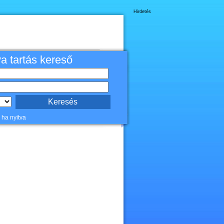
Hirdetés
va tartás kereső
 ha nyitva