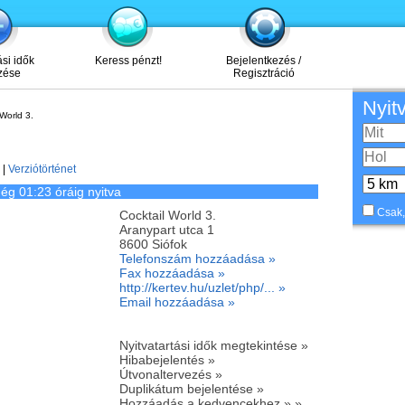
ási idők
Keress pénzt!
Bejelentkezés /
zése
Regisztráció
Nyit
World 3.
|
Verziótörténet
ég 01:23 óráig nyitva
Csak,
Cocktail World 3.
Aranypart utca 1
8600
Siófok
Telefonszám hozzáadása »
Fax hozzáadása »
http://kertev.hu/uzlet/php/... »
Email hozzáadása »
Nyitvatartási idők megtekintése »
Hibabejelentés »
Útvonaltervezés »
Duplikátum bejelentése »
Hozzáadás a kedvencekhez » »