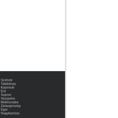
Szolnok
Tatabánya
Kaposvár
Érd
Sopron
Veszprém
Békéscsaba
Zalaegerszeg
Eger
Nagykanizsa