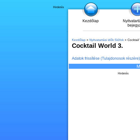
Hirdetés
Kezdőlap
Nyitvatart
bejegy
Kezdőlap
»
Nyitvatartási idők:Siófok
» Cocktail 
Cocktail World 3.
Adatok frissítése (Tulajdonosok részére)
M
Hirdetés