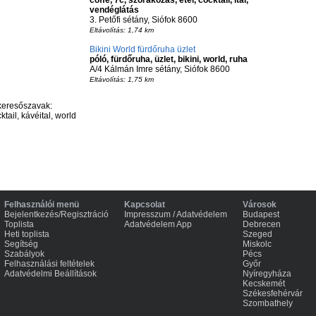
coffe, 7c, szórakozás, étel, cocktail, ital,
vendéglátás
3. Petőfi sétány, Siófok 8600
Eltávolítás: 1,74 km
Bikini World fürdőruha üzlet
póló, fürdőruha, üzlet, bikini, world, ruha
A/4 Kálmán Imre sétány, Siófok 8600
Eltávolítás: 1,75 km
keresőszavak:
ktail, kávéital, world
Felhasználói menü
Kapcsolat
Városok
Bejelentkezés/Regisztráció
Impresszum / Adatvédelem
Budapest
Toplista
Adatvédelem App
Debrecen
Heti toplista
Szeged
Segítség
Miskolc
Szabályok
Pécs
Felhasználási feltételek
Győr
Adatvédelmi Beállítások
Nyíregyháza
Kecskemét
Székesfehérvár
Szombathely