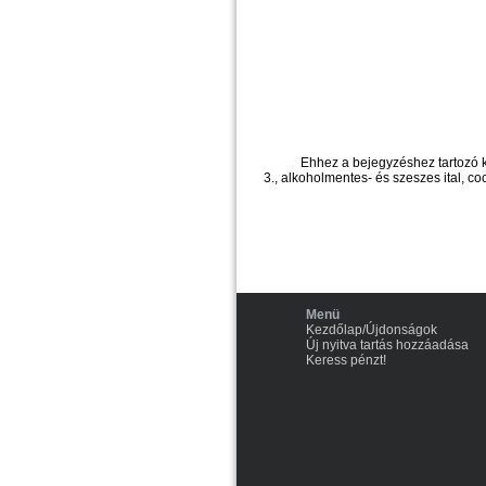
Ehhez a bejegyzéshez tartozó 
3., alkoholmentes- és szeszes ital, coc
Menü
Kezdőlap/Újdonságok
Új nyitva tartás hozzáadása
Keress pénzt!