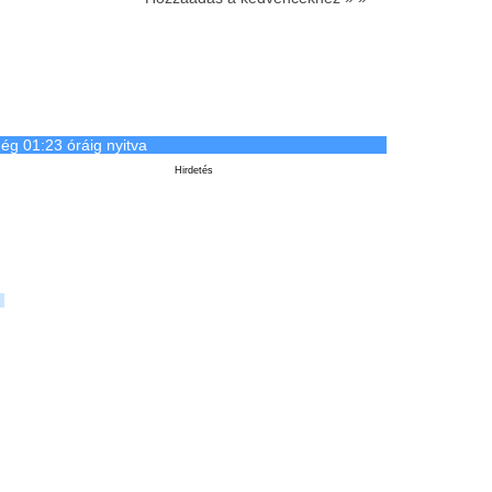
ég 01:23 óráig nyitva
Hirdetés