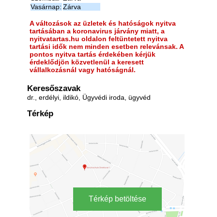
Vasárnap:
Zárva
A változások az üzletek és hatóságok nyitva
tartásában a koronavirus járvány miatt, a
nyitvatartas.hu oldalon feltüntetett nyitva
tartási idők nem minden esetben relevánsak. A
pontos nyitva tartás érdekében kérjük
érdeklődjön közvetlenül a keresett
vállalkozásnál vagy hatóságnál.
Keresőszavak
dr., erdélyi, ildikó, Ügyvédi iroda, ügyvéd
Térkép
Térkép betöltése