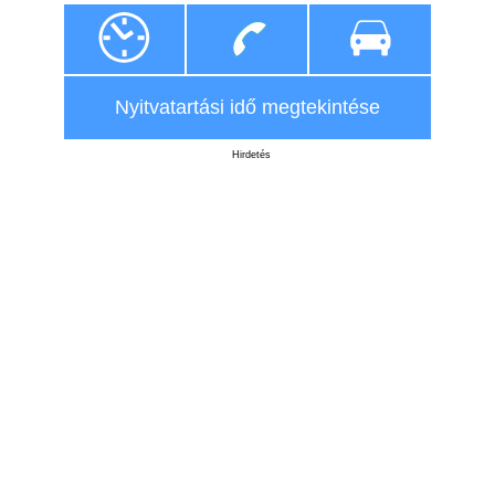
Nyitvatartási idő megtekintése
Hirdetés