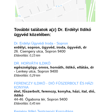
További találatok a(z) Dr. Erdélyi Ildikó
ügyvéd közelében:
Dr. Erdélyi Ügyvédi Iroda - Sopron
erdélyi, sopron, ügyvéd, iroda, ügyvédi, dr
26. Csengery utca, Sopron 9400
Eltávolítás: 0,15 km
DR. HORVÁTH ILDIKÓ
egészségügy, orvos, horváth, ildikó, ellátás, dr
- Lenkey utca, Sopron 9400
Eltávolítás: 0,29 km
FERENCZY ILDIKÓ - DIÓ FŰSZERBOLT ÉS HÁZI
KONYHA
étel, fűszerbolt, ferenczy, konyha, házi, ital, dió,
ildikó
44-46. Ógabona tér, Sopron 9400
Eltávolítás: 0,45 km
Kemény Ildikó Testszerviz Konzultáns