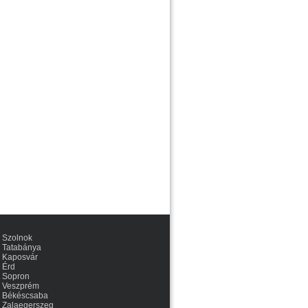
Szolnok
Tatabánya
Kaposvár
Érd
Sopron
Veszprém
Békéscsaba
Zalaegerszeg