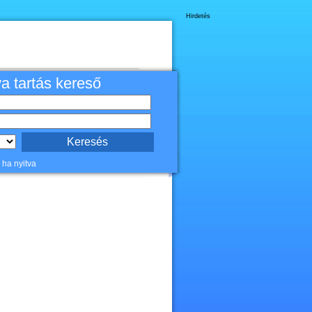
Hirdetés
va tartás kereső
 ha nyitva