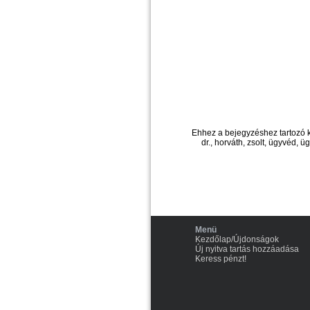
Ehhez a bejegyzéshez tartozó 
dr., horváth, zsolt, ügyvéd, ü
Menü
Kezdőlap/Újdonságok
Új nyitva tartás hozzáadása
Keress pénzt!