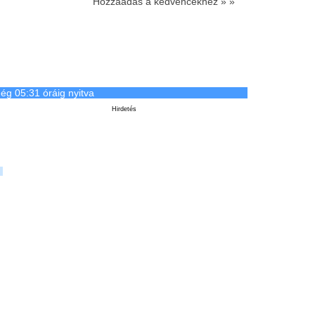
Hozzáadás a kedvencekhez » »
ég 05:31 óráig nyitva
Hirdetés