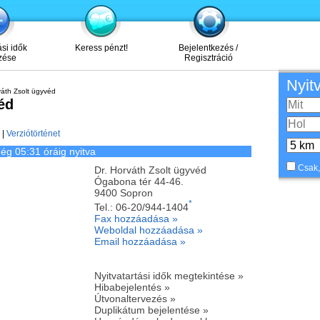
ási idők
Keress pénzt!
Bejelentkezés /
zése
Regisztráció
Nyit
váth Zsolt ügyvéd
éd
|
Verziótörténet
ég 05:31 óráig nyitva
Csak,
Dr. Horváth Zsolt ügyvéd
Ógabona tér 44-46.
9400
Sopron
*
Tel.:
06-20/944-1404
Fax hozzáadása »
Weboldal hozzáadása »
Email hozzáadása »
Nyitvatartási idők megtekintése »
Hibabejelentés »
Útvonaltervezés »
Duplikátum bejelentése »