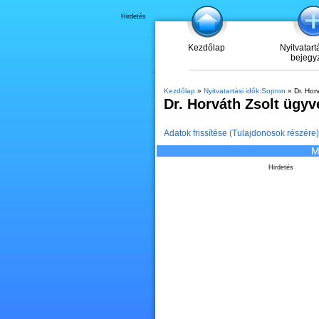
Hirdetés
Kezdőlap
Nyitvatart
bejegy
Kezdőlap
»
Nyitvatartási idők:Sopron
» Dr. Hor
Dr. Horváth Zsolt ügyv
Adatok frissítése (Tulajdonosok részére)
M
Hirdetés