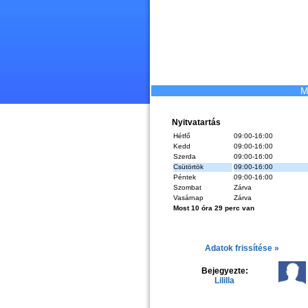
M
Nyitvatartás
Hétfő
09:00-16:00
Kedd
09:00-16:00
Szerda
09:00-16:00
Csütörtök
09:00-16:00
Péntek
09:00-16:00
Szombat
Zárva
Vasárnap
Zárva
Most 10 óra 29 perc van
Adatok frissítése »
Bejegyezte:
Lililla