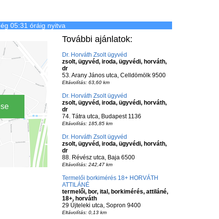
ég 05:31 óráig nyitva
További ajánlatok:
Dr. Horváth Zsolt ügyvéd
zsolt, ügyvéd, iroda, ügyvédi, horváth,
dr
53. Arany János utca, Celldömölk 9500
Eltávolítás: 63,60 km
Dr. Horváth Zsolt ügyvéd
zsolt, ügyvéd, iroda, ügyvédi, horváth,
ése
dr
74. Tátra utca, Budapest 1136
Eltávolítás: 185,85 km
Dr. Horváth Zsolt ügyvéd
zsolt, ügyvéd, iroda, ügyvédi, horváth,
dr
88. Révész utca, Baja 6500
Eltávolítás: 242,47 km
Termelői borkimérés 18+ HORVÁTH
ATTILÁNÉ
termelői, bor, ital, borkimérés, attiláné,
18+, horváth
29 Újteleki utca, Sopron 9400
Eltávolítás: 0,13 km