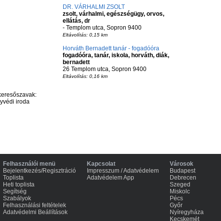
DR. VÁRHALMI ZSOLT
zsolt, várhalmi, egészségügy, orvos,
ellátás, dr
- Templom utca, Sopron 9400
Eltávolítás: 0,15 km
Horváth Bernadett tanár - fogadóóra
fogadóóra, tanár, iskola, horváth, diák,
bernadett
26 Templom utca, Sopron 9400
Eltávolítás: 0,16 km
keresőszavak:
gyvédi iroda
Felhasználói menü
Kapcsolat
Városok
Bejelentkezés/Regisztráció
Impresszum / Adatvédelem
Budapest
Toplista
Adatvédelem App
Debrecen
Heti toplista
Szeged
Segítség
Miskolc
Szabályok
Pécs
Felhasználási feltételek
Győr
Adatvédelmi Beállítások
Nyíregyháza
Kecskemét