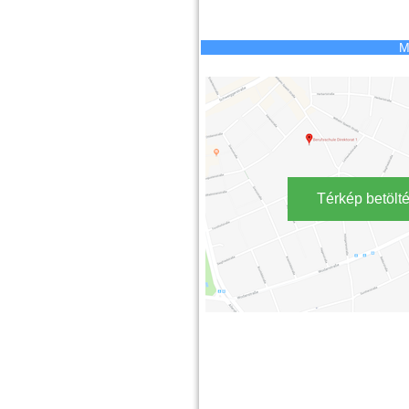
M
Térkép betölt