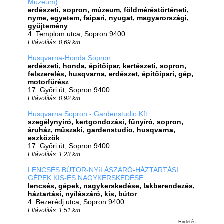
Múzeum)
erdészeti, sopron, múzeum, földméréstörténeti,
nyme, egyetem, faipari, nyugat, magyarországi,
gyűjtemény
4. Templom utca, Sopron 9400
Eltávolítás: 0,69 km
Husqvarna-Honda Sopron
erdészeti, honda, építőipar, kertészeti, sopron,
felszerelés, husqvarna, erdészet, építőipari, gép,
motorfűrész
17. Győri út, Sopron 9400
Eltávolítás: 0,92 km
Husqvarna Sopron - Gardenstudio Kft
szegélynyíró, kertgondozási, fűnyíró, sopron,
áruház, műszaki, gardenstudio, husqvarna,
eszközök
17. Győri út, Sopron 9400
Eltávolítás: 1,23 km
LENCSÉS BÚTOR-NYíLÁSZÁRÓ-HÁZTARTÁSI
GÉPEK KIS-ÉS NAGYKERSKEDÉSE
lencsés, gépek, nagykerskedése, lakberendezés,
háztartási, nyílászáró, kis, bútor
4. Bezerédj utca, Sopron 9400
Eltávolítás: 1,51 km
Hirdetés