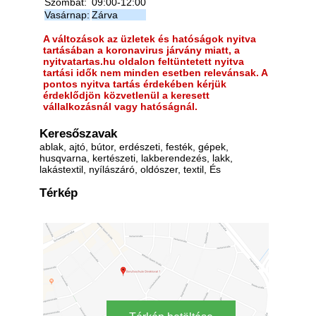
Szombat:
09:00-12:00
Vasárnap:
Zárva
A változások az üzletek és hatóságok nyitva
tartásában a koronavirus járvány miatt, a
nyitvatartas.hu oldalon feltüntetett nyitva
tartási idők nem minden esetben relevánsak. A
pontos nyitva tartás érdekében kérjük
érdeklődjön közvetlenül a keresett
vállalkozásnál vagy hatóságnál.
Keresőszavak
ablak, ajtó, bútor, erdészeti, festék, gépek,
husqvarna, kertészeti, lakberendezés, lakk,
lakástextil, nyílászáró, oldószer, textil, És
Térkép