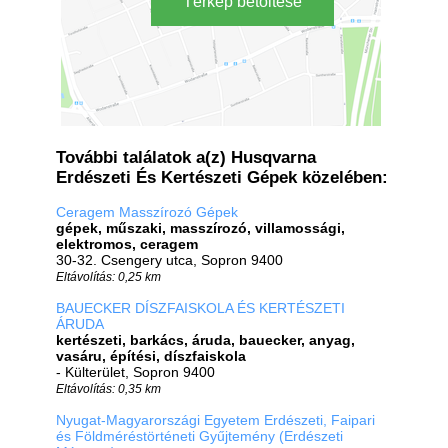
Térkép betöltése
További találatok a(z) Husqvarna
Erdészeti És Kertészeti Gépek közelében:
Ceragem Masszírozó Gépek
gépek, műszaki, masszírozó, villamossági,
elektromos, ceragem
30-32. Csengery utca, Sopron 9400
Eltávolítás: 0,25 km
BAUECKER DÍSZFAISKOLA ÉS KERTÉSZETI
ÁRUDA
kertészeti, barkács, áruda, bauecker, anyag,
vasáru, építési, díszfaiskola
- Külterület, Sopron 9400
Eltávolítás: 0,35 km
Nyugat-Magyarországi Egyetem Erdészeti, Faipari
és Földméréstörténeti Gyűjtemény (Erdészeti