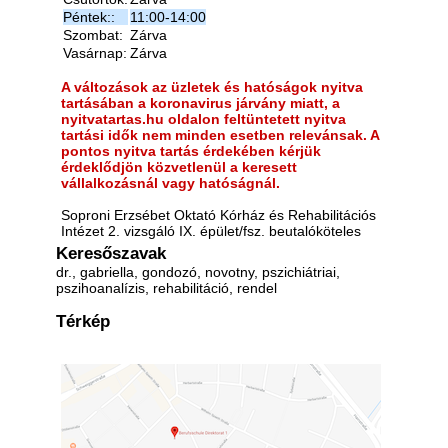
Péntek::
11:00-14:00
Szombat:
Zárva
Vasárnap:
Zárva
A változások az üzletek és hatóságok nyitva
tartásában a koronavirus járvány miatt, a
nyitvatartas.hu oldalon feltüntetett nyitva
tartási idők nem minden esetben relevánsak. A
pontos nyitva tartás érdekében kérjük
érdeklődjön közvetlenül a keresett
vállalkozásnál vagy hatóságnál.
Soproni Erzsébet Oktató Kórház és Rehabilitációs
Intézet 2. vizsgáló IX. épület/fsz. beutalóköteles
Keresőszavak
dr., gabriella, gondozó, novotny, pszichiátriai,
pszihoanalízis, rehabilitáció, rendel
Térkép