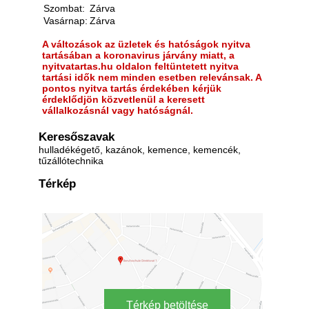
Szombat:
Zárva
Vasárnap:
Zárva
A változások az üzletek és hatóságok nyitva
tartásában a koronavirus járvány miatt, a
nyitvatartas.hu oldalon feltüntetett nyitva
tartási idők nem minden esetben relevánsak. A
pontos nyitva tartás érdekében kérjük
érdeklődjön közvetlenül a keresett
vállalkozásnál vagy hatóságnál.
Keresőszavak
hulladékégető, kazánok, kemence, kemencék,
tűzállótechnika
Térkép
Térkép betöltése