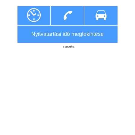
Nyitvatartási idő megtekintése
Hirdetés