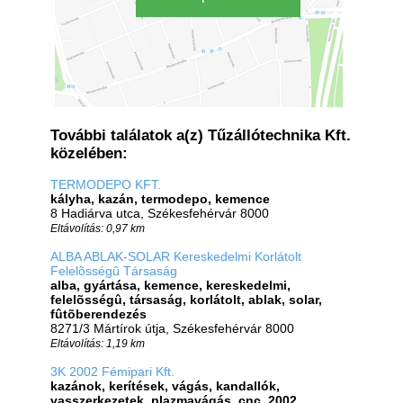
További találatok a(z) Tűzállótechnika Kft.
közelében:
TERMODEPO KFT.
kályha, kazán, termodepo, kemence
8 Hadiárva utca, Székesfehérvár 8000
Eltávolítás: 0,97 km
ALBA ABLAK-SOLAR Kereskedelmi Korlátolt
Felelõsségû Társaság
alba, gyártása, kemence, kereskedelmi,
felelõsségû, társaság, korlátolt, ablak, solar,
fûtõberendezés
8271/3 Mártírok útja, Székesfehérvár 8000
Eltávolítás: 1,19 km
3K 2002 Fémipari Kft.
kazánok, kerítések, vágás, kandallók,
vasszerkezetek, plazmavágás, cnc, 2002,