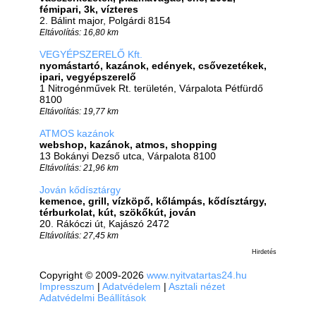
fémipari, 3k, vízteres
2. Bálint major, Polgárdi 8154
Eltávolítás: 16,80 km
VEGYÉPSZERELŐ Kft.
nyomástartó, kazánok, edények, csővezetékek,
ipari, vegyépszerelő
1 Nitrogénművek Rt. területén, Várpalota Pétfürdő
8100
Eltávolítás: 19,77 km
ATMOS kazánok
webshop, kazánok, atmos, shopping
13 Bokányi Dezső utca, Várpalota 8100
Eltávolítás: 21,96 km
Jován kődísztárgy
kemence, grill, vízköpő, kőlámpás, kődísztárgy,
térburkolat, kút, szökőkút, jován
20. Rákóczi út, Kajászó 2472
Eltávolítás: 27,45 km
Hirdetés
Copyright © 2009-2026
www.nyitvatartas24.hu
Impresszum
|
Adatvédelem
|
Asztali nézet
Adatvédelmi Beállítások