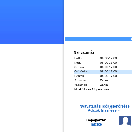
Nyitvatartás
Hétfő
08:00-17:00
Kedd
08:00-17:00
Szerda
08:00-17:00
Csütörtök
08:00-17:00
Péntek
08:00-17:00
Szombat
Zárva
Vasárnap
Zárva
Most 01 óra 23 perc van
Nyitvatartási idők ellenőrzése
Adatok frissítése »
Bejegyezte:
micike