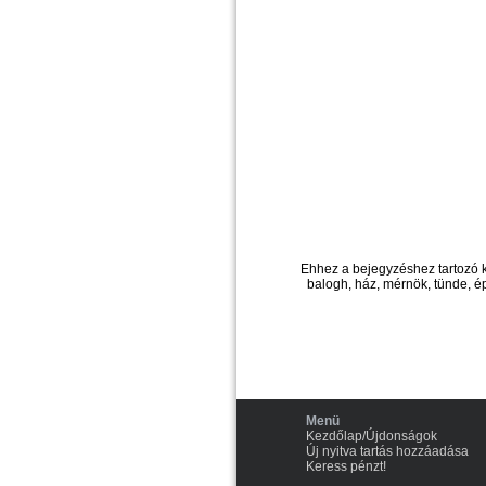
Ehhez a bejegyzéshez tartozó 
balogh, ház, mérnök, tünde, ép
Menü
Kezdőlap/Újdonságok
Új nyitva tartás hozzáadása
Keress pénzt!