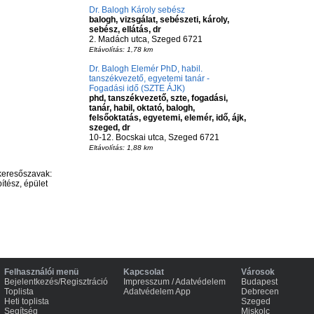
Dr. Balogh Károly sebész
balogh, vizsgálat, sebészeti, károly,
sebész, ellátás, dr
2. Madách utca, Szeged 6721
Eltávolítás: 1,78 km
Dr. Balogh Elemér PhD, habil.
tanszékvezető, egyetemi tanár -
Fogadási idő (SZTE ÁJK)
phd, tanszékvezető, szte, fogadási,
tanár, habil, oktató, balogh,
felsőoktatás, egyetemi, elemér, idő, ájk,
szeged, dr
10-12. Bocskai utca, Szeged 6721
Eltávolítás: 1,88 km
keresőszavak:
ítész, épület
Felhasználói menü
Kapcsolat
Városok
Bejelentkezés/Regisztráció
Impresszum / Adatvédelem
Budapest
Toplista
Adatvédelem App
Debrecen
Heti toplista
Szeged
Segítség
Miskolc