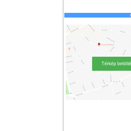
Térkép betölt