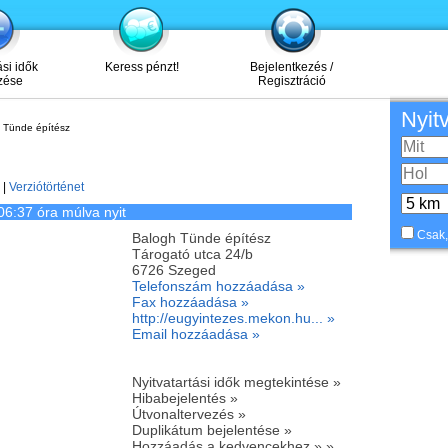
ási idők
Keress pénzt!
Bejelentkezés /
zése
Regisztráció
Nyit
 Tünde építész
|
Verziótörténet
06:37 óra múlva nyit
Csak,
Balogh Tünde építész
Tárogató utca 24/b
6726
Szeged
Telefonszám hozzáadása »
Fax hozzáadása »
http://eugyintezes.mekon.hu... »
Email hozzáadása »
Nyitvatartási idők megtekintése »
Hibabejelentés »
Útvonaltervezés »
Duplikátum bejelentése »
Hozzáadás a kedvencekhez » »