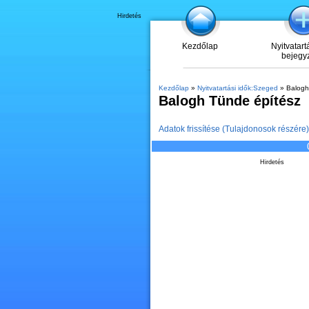
Hirdetés
Kezdőlap
Nyitvatart
bejegy
Kezdőlap
»
Nyitvatartási idők:Szeged
» Balogh
Balogh Tünde építész
Adatok frissítése (Tulajdonosok részére)
Hirdetés