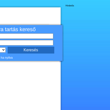
Hirdetés
va tartás kereső
 ha nyitva