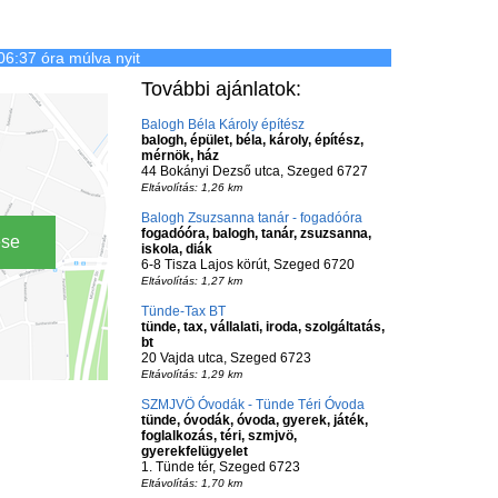
06:37 óra múlva nyit
További ajánlatok:
Balogh Béla Károly építész
balogh, épület, béla, károly, építész,
mérnök, ház
44 Bokányi Dezső utca, Szeged 6727
Eltávolítás: 1,26 km
Balogh Zsuzsanna tanár - fogadóóra
fogadóóra, balogh, tanár, zsuzsanna,
ése
iskola, diák
6-8 Tisza Lajos körút, Szeged 6720
Eltávolítás: 1,27 km
Tünde-Tax BT
tünde, tax, vállalati, iroda, szolgáltatás,
bt
20 Vajda utca, Szeged 6723
Eltávolítás: 1,29 km
SZMJVÖ Óvodák - Tünde Téri Óvoda
tünde, óvodák, óvoda, gyerek, játék,
foglalkozás, téri, szmjvö,
gyerekfelügyelet
1. Tünde tér, Szeged 6723
Eltávolítás: 1,70 km