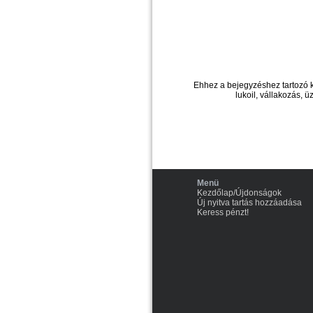
Ehhez a bejegyzéshez tartozó 
lukoil, vállakozás, üz
Menü
Kezdőlap/Újdonságok
Új nyitva tartás hozzáadása
Keress pénzt!