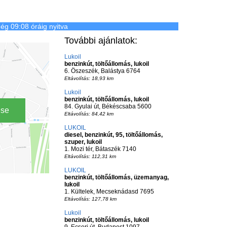
ég 09:08 óráig nyitva
További ajánlatok:
Lukoil
benzinkút, töltőállomás, lukoil
6. Öszeszék, Balástya 6764
Eltávolítás: 18,93 km
Lukoil
benzinkút, töltőállomás, lukoil
84. Gyulai út, Békéscsaba 5600
ése
Eltávolítás: 84,42 km
LUKOIL
diesel, benzinkút, 95, töltőállomás,
szuper, lukoil
1. Mozi tér, Bátaszék 7140
Eltávolítás: 112,31 km
LUKOIL
benzinkút, töltőállomás, üzemanyag,
lukoil
1. Kültelek, Mecseknádasd 7695
Eltávolítás: 127,78 km
Lukoil
benzinkút, töltőállomás, lukoil