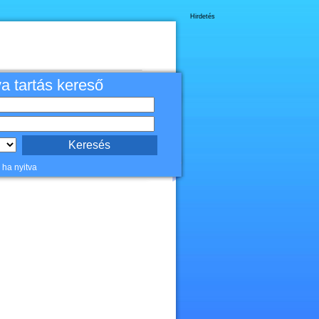
Hirdetés
va tartás kereső
 ha nyitva