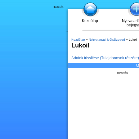
Hirdetés
Kezdőlap
Nyitvatart
bejegy
Kezdőlap
»
Nyitvatartási idők:Szeged
» Lukoil
Lukoil
Adatok frissítése (Tulajdonosok részére)
M
Hirdetés