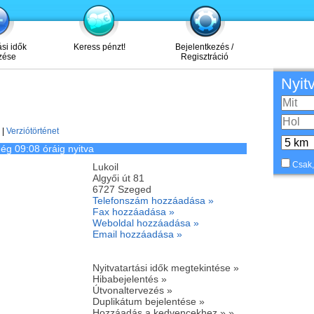
ási idők
Keress pénzt!
Bejelentkezés /
zése
Regisztráció
Nyit
|
Verziótörténet
ég 09:08 óráig nyitva
Csak,
Lukoil
Algyői út 81
6727
Szeged
Telefonszám hozzáadása »
Fax hozzáadása »
Weboldal hozzáadása »
Email hozzáadása »
Nyitvatartási idők megtekintése »
Hibabejelentés »
Útvonaltervezés »
Duplikátum bejelentése »
Hozzáadás a kedvencekhez » »