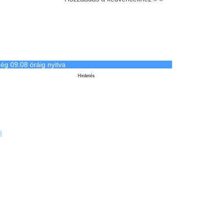
ég 09:08 óráig nyitva
Hirdetés