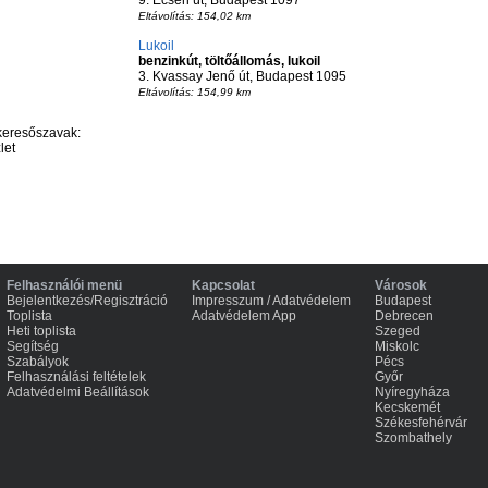
9. Ecseri út, Budapest 1097
Eltávolítás: 154,02 km
Lukoil
benzinkút, töltőállomás, lukoil
3. Kvassay Jenő út, Budapest 1095
Eltávolítás: 154,99 km
keresőszavak:
let
Felhasználói menü
Kapcsolat
Városok
Bejelentkezés/Regisztráció
Impresszum / Adatvédelem
Budapest
Toplista
Adatvédelem App
Debrecen
Heti toplista
Szeged
Segítség
Miskolc
Szabályok
Pécs
Felhasználási feltételek
Győr
Adatvédelmi Beállítások
Nyíregyháza
Kecskemét
Székesfehérvár
Szombathely