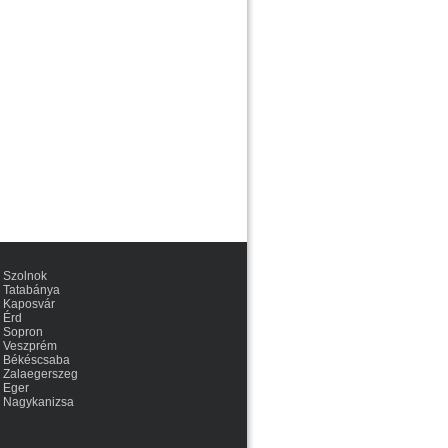
Szolnok
Tatabánya
Kaposvár
Érd
Sopron
Veszprém
Békéscsaba
Zalaegerszeg
Eger
Nagykanizsa