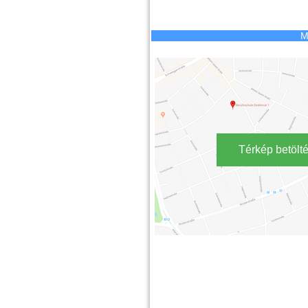
M
Térkép betölt